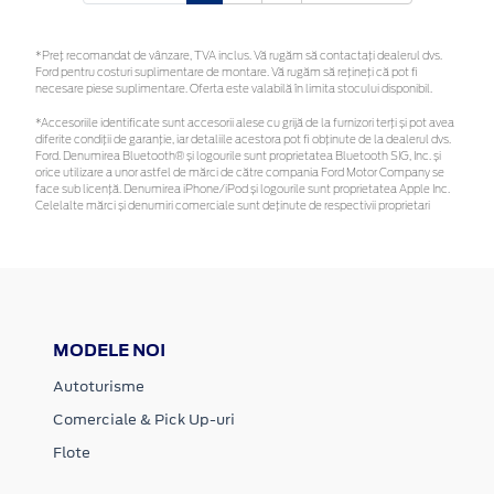
*Preţ recomandat de vânzare, TVA inclus. Vă rugăm să contactaţi dealerul dvs.
Ford pentru costuri suplimentare de montare. Vă rugăm să rețineți că pot fi
necesare piese suplimentare. Oferta este valabilă în limita stocului disponibil.
*Accesoriile identificate sunt accesorii alese cu grijă de la furnizori terți și pot avea
diferite condiții de garanție, iar detaliile acestora pot fi obținute de la dealerul dvs.
Ford. Denumirea Bluetooth® și logourile sunt proprietatea Bluetooth SIG, Inc. și
orice utilizare a unor astfel de mărci de către compania Ford Motor Company se
face sub licență. Denumirea iPhone/iPod și logourile sunt proprietatea Apple Inc.
Celelalte mărci și denumiri comerciale sunt deținute de respectivii proprietari
MODELE NOI
Autoturisme
Comerciale & Pick Up-uri
Flote