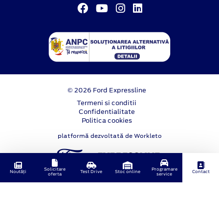
© 2026 Ford Expressline
Termeni si conditii
Confidentialitate
Politica cookies
platformă dezvoltată de Workleto
Solicitare
Programare
Noutăți
Test Drive
Stoc online
Contact
oferta
service