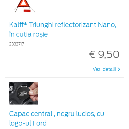
Kalff* Triunghi reflectorizant Nano,
în cutia roșie
2332717
€ 9,50
Vezi detalii
Capac central , negru lucios, cu
logo-ul Ford