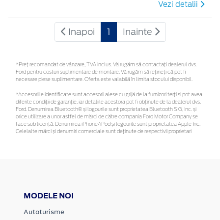
Vezi detalii
Inapoi
1
Inainte
*Preţ recomandat de vânzare, TVA inclus. Vă rugăm să contactaţi dealerul dvs.
Ford pentru costuri suplimentare de montare. Vă rugăm să rețineți că pot fi
necesare piese suplimentare. Oferta este valabilă în limita stocului disponibil.
*Accesoriile identificate sunt accesorii alese cu grijă de la furnizori terți și pot avea
diferite condiții de garanție, iar detaliile acestora pot fi obținute de la dealerul dvs.
Ford. Denumirea Bluetooth® și logourile sunt proprietatea Bluetooth SIG, Inc. și
orice utilizare a unor astfel de mărci de către compania Ford Motor Company se
face sub licență. Denumirea iPhone/iPod și logourile sunt proprietatea Apple Inc.
Celelalte mărci și denumiri comerciale sunt deținute de respectivii proprietari
MODELE NOI
Autoturisme