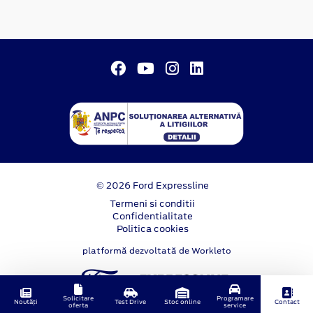
© 2026 Ford Expressline
Termeni si conditii
Confidentialitate
Politica cookies
platformă dezvoltată de Workleto
Solicitare
Programare
Noutăți
Test Drive
Stoc online
Contact
oferta
service