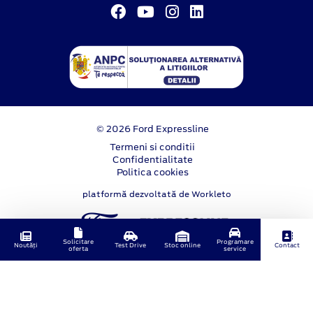
© 2026 Ford Expressline
Termeni si conditii
Confidentialitate
Politica cookies
platformă dezvoltată de Workleto
Solicitare
Programare
Noutăți
Test Drive
Stoc online
Contact
oferta
service