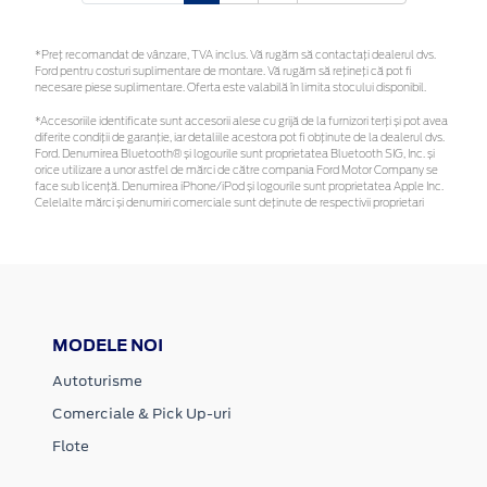
*Preţ recomandat de vânzare, TVA inclus. Vă rugăm să contactaţi dealerul dvs.
Ford pentru costuri suplimentare de montare. Vă rugăm să rețineți că pot fi
necesare piese suplimentare. Oferta este valabilă în limita stocului disponibil.
*Accesoriile identificate sunt accesorii alese cu grijă de la furnizori terți și pot avea
diferite condiții de garanție, iar detaliile acestora pot fi obținute de la dealerul dvs.
Ford. Denumirea Bluetooth® și logourile sunt proprietatea Bluetooth SIG, Inc. și
orice utilizare a unor astfel de mărci de către compania Ford Motor Company se
face sub licență. Denumirea iPhone/iPod și logourile sunt proprietatea Apple Inc.
Celelalte mărci și denumiri comerciale sunt deținute de respectivii proprietari
MODELE NOI
Autoturisme
Comerciale & Pick Up-uri
Flote