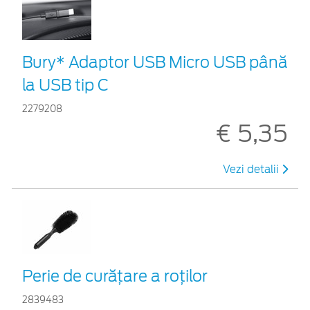
Bury* Adaptor USB Micro USB până
la USB tip C
2279208
€ 5,35
Vezi detalii
Perie de curățare a roților
2839483