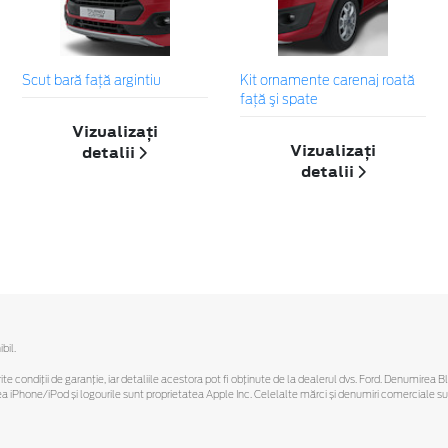
Scut bară faţă argintiu
Kit ornamente carenaj roată
faţă şi spate
Vizualizați
Vizualizați
detalii
detalii
bil.
ferite condiții de garanție, iar detaliile acestora pot fi obținute de la dealerul dvs. Ford. Denumirea 
hone/iPod și logourile sunt proprietatea Apple Inc. Celelalte mărci și denumiri comerciale sunt 