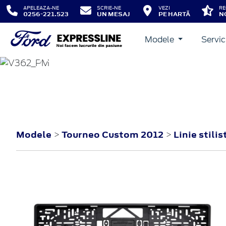
APELEAZA-NE
SCRIE-NE
VEZI
RE
0256-221.523
UN MESAJ
PE HARTĂ
N
Modele
Servic
TOURNEO CUSTOM
2012
Modele
Tourneo Custom 2012
Linie stilis
>
>