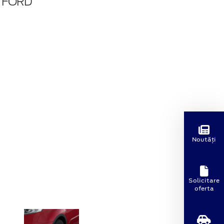
 FORD
Noutăți
Solicitare
oferta