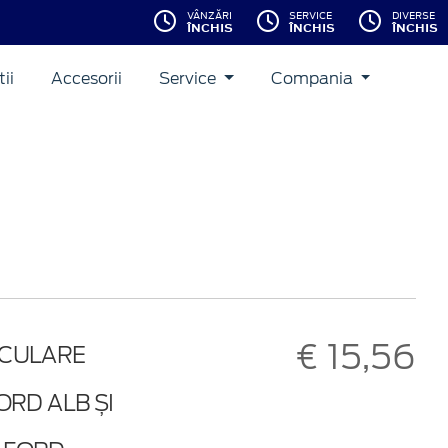
VÂNZĂRI
SERVICE
DIVERSE
ÎNCHIS
ÎNCHIS
ÎNCHIS
ii
Accesorii
Service
Compania
€ 15,56
ICULARE
ORD ALB ȘI