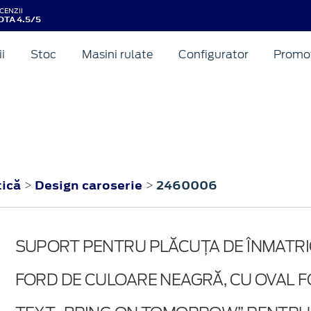
CENZII
OTA 4.5/5
ii
Stoc
Masini rulate
Configurator
Promot
tică
Design caroserie
2460006
>
>
SUPORT PENTRU PLĂCUȚA DE ÎNMATR
FORD DE CULOARE NEAGRĂ, CU OVAL F