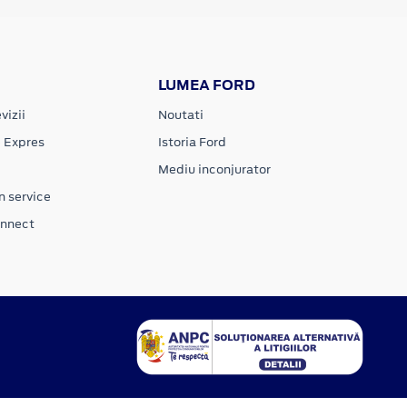
LUMEA FORD
vizii
Noutati
e Expres
Istoria Ford
Mediu inconjurator
n service
onnect