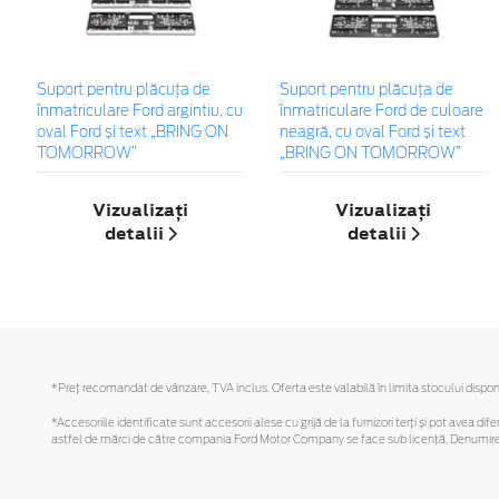
Suport pentru plăcuța de
Suport pentru plăcuța de
înmatriculare Ford argintiu, cu
înmatriculare Ford de culoare
oval Ford și text „BRING ON
neagră, cu oval Ford și text
TOMORROW”
„BRING ON TOMORROW”
Vizualizați
Vizualizați
detalii
detalii
*Preţ recomandat de vânzare, TVA inclus. Oferta este valabilă în limita stocului disponi
*Accesoriile identificate sunt accesorii alese cu grijă de la furnizori terți și pot avea di
astfel de mărci de către compania Ford Motor Company se face sub licență. Denumirea iP