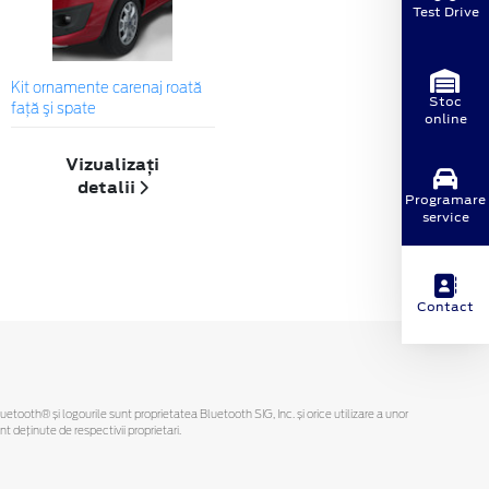
Test Drive
Kit ornamente carenaj roată
Stoc
faţă şi spate
online
Vizualizați
detalii
Programare
service
Contact
Bluetooth® și logourile sunt proprietatea Bluetooth SIG, Inc. și orice utilizare a unor
deținute de respectivii proprietari.