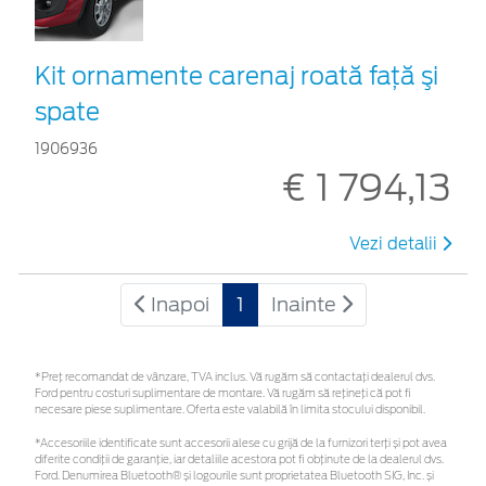
Kit ornamente carenaj roată faţă şi
spate
1906936
€ 1 794,13
Vezi detalii
Inapoi
1
Inainte
*Preţ recomandat de vânzare, TVA inclus. Vă rugăm să contactaţi dealerul dvs.
Ford pentru costuri suplimentare de montare. Vă rugăm să rețineți că pot fi
necesare piese suplimentare. Oferta este valabilă în limita stocului disponibil.
*Accesoriile identificate sunt accesorii alese cu grijă de la furnizori terți și pot avea
diferite condiții de garanție, iar detaliile acestora pot fi obținute de la dealerul dvs.
Ford. Denumirea Bluetooth® și logourile sunt proprietatea Bluetooth SIG, Inc. și