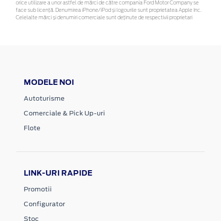
orice utilizare a unor astfel de mărci de către compania Ford Motor Company se
face sub licență. Denumirea iPhone/iPod și logourile sunt proprietatea Apple Inc.
Celelalte mărci și denumiri comerciale sunt deținute de respectivii proprietari
MODELE NOI
Autoturisme
Comerciale & Pick Up-uri
Flote
LINK-URI RAPIDE
Promotii
Configurator
Stoc