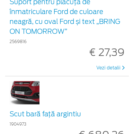
Suport pentru plăcuța de
înmatriculare Ford de culoare
neagră, cu oval Ford și text „BRING
ON TOMORROW”
2569816
€ 27,39
Vezi detalii
Scut bară faţă argintiu
1904973