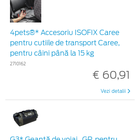
4pets®* Accesoriu ISOFIX Caree
pentru cutiile de transport Caree,
pentru câini până la 15 kg
2710162
€ 60,91
Vezi detalii
G3* Geantă de voiaj , GP, pentru