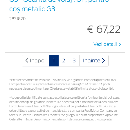
coș metalic G3
2831820
€ 67,22
Vezi detalii
Inapoi
1
2
3
Inainte
*Preţ recomandat de vânzare, TVA inclus. Vă rugăm să contactaţi dealerul dvs.
Ford pentru costuri suplimentare de montare. Vă rugăm să rețineți că pot fi
necesare piese suplimentare. Oferta este valabilă în limita stocului disponibil.
*Accesoriile identificate sunt accesorii alese cu grijă de la furnizori terți și pot avea
diferite condiții de garanție, iar detaliile acestora pot fi obținute de la dealerul dvs.
Ford. Denumirea Bluetooth® și logourile sunt proprietatea Bluetooth SIG, Inc. și
orice utilizare a unor astfel de mărci de către compania Ford Motor Company se
face sub licență. Denumirea iPhone/iPod și logourile sunt proprietatea Apple Inc.
Celelalte mărci și denumiri comerciale sunt deținute de respectivii proprietari