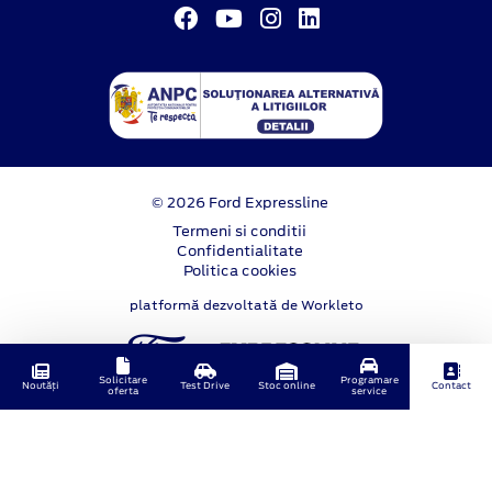
© 2026 Ford Expressline
Termeni si conditii
Confidentialitate
Politica cookies
platformă dezvoltată de Workleto
Solicitare
Programare
Noutăți
Test Drive
Stoc online
Contact
oferta
service