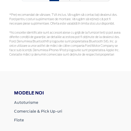
*Preţ recomandat de vânzare, TVA inclus. Vă rugăm să contactaţi dealerul dvs.
Ford pentru costuri suplimentare de montare. Vă rugăm să rețineți că pot fi
necesare piese suplimentare. Oferta este valabilă în limita stocului disponibil.
*Accesoriile identificate sunt accesorii alese cu grijă de la furnizori terți și pot avea
diferite condiții de garanție, iar detaliile acestora pot fi obținute de la dealerul dvs.
Ford. Denumirea Bluetooth® și logourile sunt proprietatea Bluetooth SIG, Inc. și
orice utilizare a unor astfel de mărci de către compania Ford Motor Company se
face sub licență. Denumirea iPhone/iPod și logourile sunt proprietatea Apple Inc.
Celelalte mărci și denumiri comerciale sunt deținute de respectivii proprietari
MODELE NOI
Autoturisme
Comerciale & Pick Up-uri
Flote