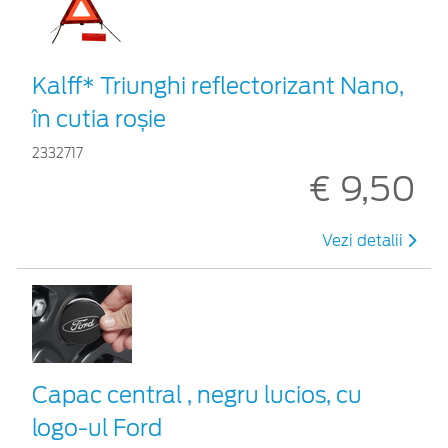
Kalff* Triunghi reflectorizant Nano,
în cutia roșie
2332717
€ 9,50
Vezi detalii
Capac central , negru lucios, cu
logo-ul Ford