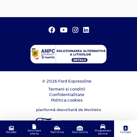
© 2026 Ford Expressline
Termeni si conditii
Confidentialitate
Politica cookies
platformă dezvoltată de Workleto
Solicitare
Programare
Noutăți
Test Drive
Stoc online
Contact
oferta
service