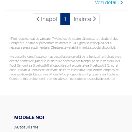
Vezi detalii
Inapoi
1
Inainte
*Preţ recomandat de vânzare, TVA inclus. Vă rugăm să contactaţi dealerul dvs.
Ford pentru costuri suplimentare de montare. Vă rugăm să rețineți că pot fi
necesare piese suplimentare. Oferta este valabilă în limita stocului disponibil.
*Accesoriile identificate sunt accesorii alese cu grijă de la furnizori terți și pot avea
diferite condiții de garanție, iar detaliile acestora pot fi obținute de la dealerul dvs.
Ford. Denumirea Bluetooth® și logourile sunt proprietatea Bluetooth SIG, Inc. și
orice utilizare a unor astfel de mărci de către compania Ford Motor Company se
face sub licență. Denumirea iPhone/iPod și logourile sunt proprietatea Apple Inc.
Celelalte mărci și denumiri comerciale sunt deținute de respectivii proprietari
MODELE NOI
Autoturisme