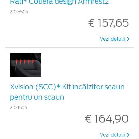
Rati* Cotieră design Armrest2
2025504
€ 157,65
Vezi detalii
Xvision (SCC)* Kit încălzitor scaun
pentru un scaun
2021594
€ 164,90
Vezi detalii