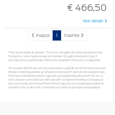
€ 466,50
Vezi detalii
Inapoi
1
Inainte
*Preţ recomandat de vânzare, TVA inclus. Vă rugăm să contactaţi dealerul dvs.
Ford pentru costuri suplimentare de montare. Vă rugăm să rețineți că pot fi
necesare piese suplimentare. Oferta este valabilă în limita stocului disponibil.
*Accesoriile identificate sunt accesorii alese cu grijă de la furnizori terți și pot avea
diferite condiții de garanție, iar detaliile acestora pot fi obținute de la dealerul dvs.
Ford. Denumirea Bluetooth® și logourile sunt proprietatea Bluetooth SIG, Inc. și
orice utilizare a unor astfel de mărci de către compania Ford Motor Company se
face sub licență. Denumirea iPhone/iPod și logourile sunt proprietatea Apple Inc.
Celelalte mărci și denumiri comerciale sunt deținute de respectivii proprietari