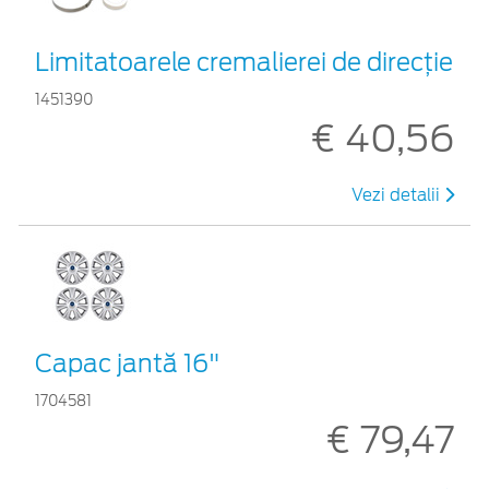
Limitatoarele cremalierei de direcţie
1451390
€ 40,56
Vezi detalii
Capac jantă 16"
1704581
€ 79,47