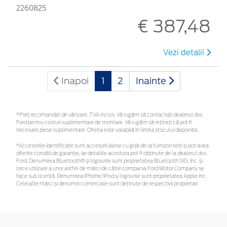
2260825
€ 387,48
Vezi detalii
Inapoi
1
2
Inainte
*Preţ recomandat de vânzare, TVA inclus. Vă rugăm să contactaţi dealerul dvs.
Ford pentru costuri suplimentare de montare. Vă rugăm să rețineți că pot fi
necesare piese suplimentare. Oferta este valabilă în limita stocului disponibil.
*Accesoriile identificate sunt accesorii alese cu grijă de la furnizori terți și pot avea
diferite condiții de garanție, iar detaliile acestora pot fi obținute de la dealerul dvs.
Ford. Denumirea Bluetooth® și logourile sunt proprietatea Bluetooth SIG, Inc. și
orice utilizare a unor astfel de mărci de către compania Ford Motor Company se
face sub licență. Denumirea iPhone/iPod și logourile sunt proprietatea Apple Inc.
Celelalte mărci și denumiri comerciale sunt deținute de respectivii proprietari