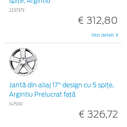
spiţe, Argintiu
2237373
€ 312,80
Vezi detalii
Jantă din aliaj 17" design cu 5 spiţe,
Argintiu Prelucrat faţă
1475191
€ 326,72