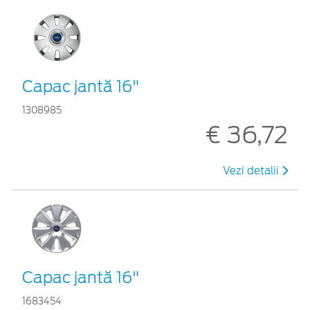
Capac jantă 16"
1308985
€ 36,72
Vezi detalii
Capac jantă 16"
1683454