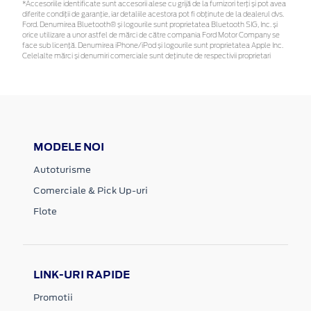
*Accesoriile identificate sunt accesorii alese cu grijă de la furnizori terți și pot avea
diferite condiții de garanție, iar detaliile acestora pot fi obținute de la dealerul dvs.
Ford. Denumirea Bluetooth® și logourile sunt proprietatea Bluetooth SIG, Inc. și
orice utilizare a unor astfel de mărci de către compania Ford Motor Company se
face sub licență. Denumirea iPhone/iPod și logourile sunt proprietatea Apple Inc.
Celelalte mărci și denumiri comerciale sunt deținute de respectivii proprietari
MODELE NOI
Autoturisme
Comerciale & Pick Up-uri
Flote
LINK-URI RAPIDE
Promotii