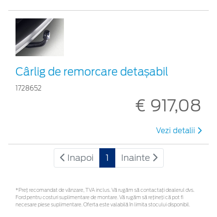
Cârlig de remorcare detașabil
1728652
€ 917,08
Vezi detalii
Inapoi
1
Inainte
*Preţ recomandat de vânzare, TVA inclus. Vă rugăm să contactaţi dealerul dvs.
Ford pentru costuri suplimentare de montare. Vă rugăm să rețineți că pot fi
necesare piese suplimentare. Oferta este valabilă în limita stocului disponibil.