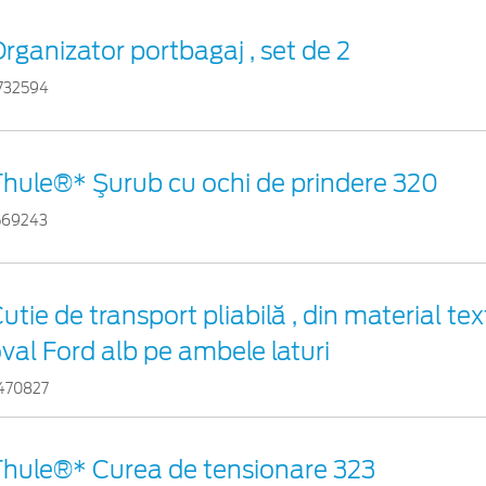
rganizator portbagaj , set de 2
732594
hule®* Şurub cu ochi de prindere 320
569243
utie de transport pliabilă , din material tex
val Ford alb pe ambele laturi
470827
hule®* Curea de tensionare 323