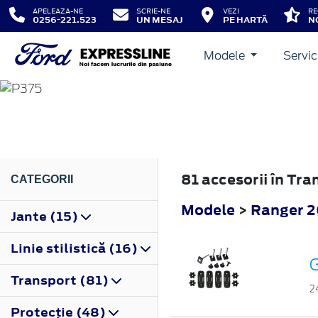
APELEAZA-NE
SCRIE-NE
VEZI
RE
0256-221.523
UN MESAJ
PE HARTĂ
N
Modele
Servic
RANGER
2012
81 accesorii în Tr
CATEGORII
Modele
>
Ranger 
Jante (15)
Linie stilistică (16)
G
Transport (81)
2
Protecţie (48)