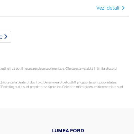
Vezi detalii
te
țineți că pot fi necesare piese suplimentare. Oferta este valabilă în limita stocului
 fi obținute de la dealerul dvs. Ford. Denumirea Bluetooth® și logourile sunt proprietatea
Pod și logourile sunt proprietatea Apple Inc. Celelalte mărci și denumiri comerciale sunt
LUMEA FORD