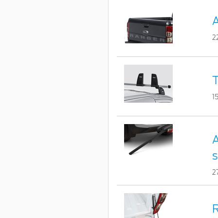
A
2
T
1
A
s
2
R