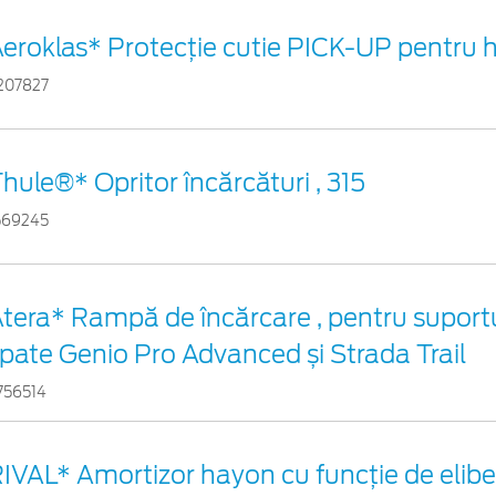
eroklas* Protecţie cutie PICK-UP pentru
207827
hule®* Opritor încărcături , 315
569245
tera* Rampă de încărcare , pentru suportu
pate Genio Pro Advanced și Strada Trail
756514
IVAL* Amortizor hayon cu funcție de elibe