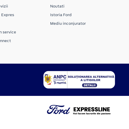
vizii
Noutati
e Expres
Istoria Ford
Mediu inconjurator
n service
onnect