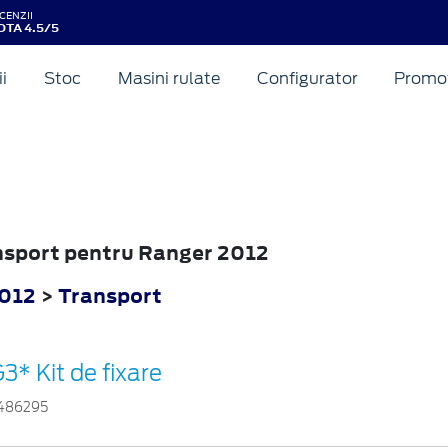
CENZII
OTA 4.5/5
ii
Stoc
Masini rulate
Configurator
Promot
ansport pentru Ranger 2012
2012
>
Transport
3* Kit de fixare
486295