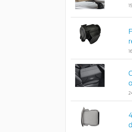
1
F
r
1
C
o
2
4
d