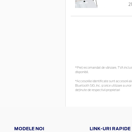
2
*Preţ recomandat de vânzare, TVA inclus. 
disponibil.
*Accesoriile identificate sunt accesorii ale
Bluetooth SIG, Inc. și orice utilizare a 
deținute de respectivii proprietari
MODELE NOI
LINK-URI RAPIDE