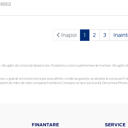
195512
Inapoi
1
2
3
Inain
Vă rugăm să contactaţi dealerul dvs. Ford pentru costuri suplimentare de montare. Vă rugăm să re
se cu grijă de la furnizori terți și pot avea diferite condiții de garanție, iar detaliile acestora pot
unor astfel de mărci de către compania Ford Motor Company se face sub licență. Denumirea iPhone/i
FINANTARE
SERVICE