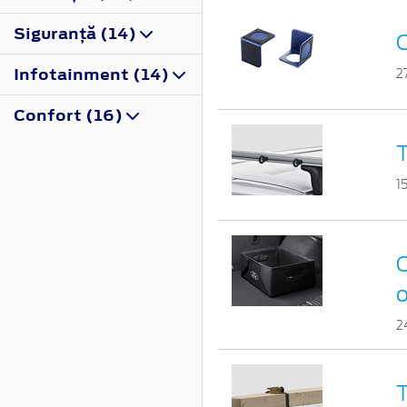
Siguranţă (14)
O
Infotainment (14)
2
Confort (16)
T
1
C
o
2
T