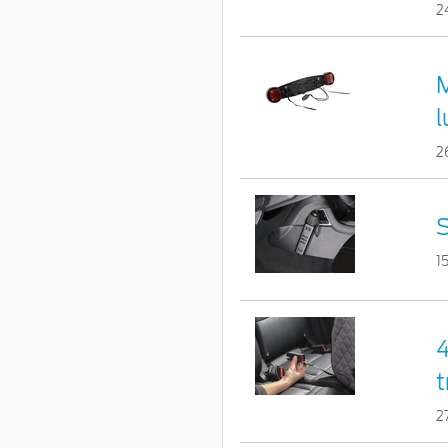
2
M
l
2
1
4
t
2