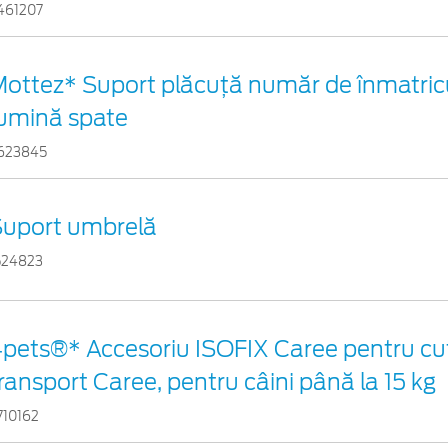
461207
ottez* Suport plăcuță număr de înmatricu
umină spate
623845
Suport umbrelă
524823
pets®* Accesoriu ISOFIX Caree pentru cut
ransport Caree, pentru câini până la 15 kg
710162