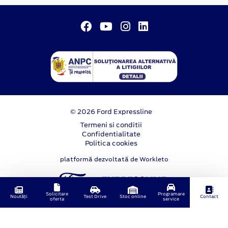
© 2026 Ford Expressline
Termeni si conditii
Confidentialitate
Politica cookies
platformă dezvoltată de Workleto
Solicitare
Programare
Noutăți
Test Drive
Stoc online
Contact
oferta
service