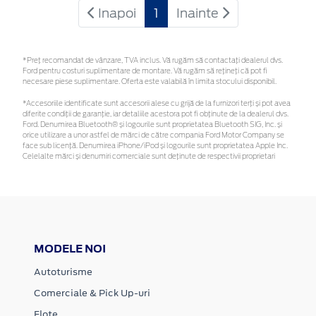
Inapoi
1
Inainte
*Preţ recomandat de vânzare, TVA inclus. Vă rugăm să contactaţi dealerul dvs.
Ford pentru costuri suplimentare de montare. Vă rugăm să rețineți că pot fi
necesare piese suplimentare. Oferta este valabilă în limita stocului disponibil.
*Accesoriile identificate sunt accesorii alese cu grijă de la furnizori terți și pot avea
diferite condiții de garanție, iar detaliile acestora pot fi obținute de la dealerul dvs.
Ford. Denumirea Bluetooth® și logourile sunt proprietatea Bluetooth SIG, Inc. și
orice utilizare a unor astfel de mărci de către compania Ford Motor Company se
face sub licență. Denumirea iPhone/iPod și logourile sunt proprietatea Apple Inc.
Celelalte mărci și denumiri comerciale sunt deținute de respectivii proprietari
MODELE NOI
Autoturisme
Comerciale & Pick Up-uri
Flote