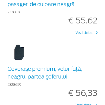
pasager, de culoare neagră
2326836
€ 55,62
Vezi detalii
Covoraşe premium, velur faţă,
neagru, partea şoferului
5328659
€ 56,33