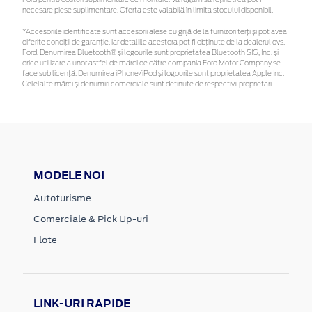
necesare piese suplimentare. Oferta este valabilă în limita stocului disponibil.
*Accesoriile identificate sunt accesorii alese cu grijă de la furnizori terți și pot avea
diferite condiții de garanție, iar detaliile acestora pot fi obținute de la dealerul dvs.
Ford. Denumirea Bluetooth® și logourile sunt proprietatea Bluetooth SIG, Inc. și
orice utilizare a unor astfel de mărci de către compania Ford Motor Company se
face sub licență. Denumirea iPhone/iPod și logourile sunt proprietatea Apple Inc.
Celelalte mărci și denumiri comerciale sunt deținute de respectivii proprietari
MODELE NOI
Autoturisme
Comerciale & Pick Up-uri
Flote
LINK-URI RAPIDE