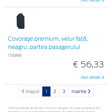
Vezi detalii
Covoraşe premium, velur faţă,
neagru, partea pasagerului
1735899
€ 56,33
Vezi detalii
Inapoi
1
2
3
Inainte
*Preţ recomandat de vânzare, TVA inclus. Vă rugăm să contactaţi dealerul dvs.
Ford pentru costuri suplimentare de montare. Vă rugăm să rețineți că pot fi