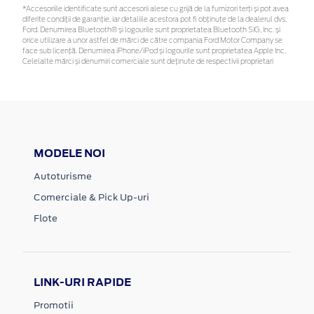
*Accesoriile identificate sunt accesorii alese cu grijă de la furnizori terți și pot avea
diferite condiții de garanție, iar detaliile acestora pot fi obținute de la dealerul dvs.
Ford. Denumirea Bluetooth® și logourile sunt proprietatea Bluetooth SIG, Inc. și
orice utilizare a unor astfel de mărci de către compania Ford Motor Company se
face sub licență. Denumirea iPhone/iPod și logourile sunt proprietatea Apple Inc.
Celelalte mărci și denumiri comerciale sunt deținute de respectivii proprietari
MODELE NOI
Autoturisme
Comerciale & Pick Up-uri
Flote
LINK-URI RAPIDE
Promotii