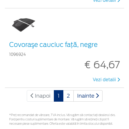
Vezi detalii
Covoraşe cauciuc faţă, negre
1096924
€ 64,67
Vezi detalii
Inapoi
1
2
Inainte
*Preţ recomandat de vânzare, TVA inclus. Vă rugăm să contactaţi dealerul dvs.
Ford pentru costuri suplimentare de montare. Vă rugăm să rețineți că pot fi
necesare piese suplimentare. Oferta este valabilă în limita stocului disponibil.