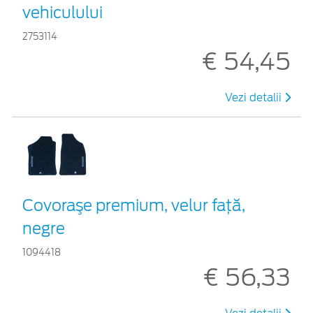
vehiculului
2753114
€ 54,45
Vezi detalii
Covoraşe premium, velur faţă,
negre
1094418
€ 56,33