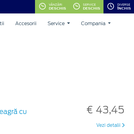
VÂNZĂRI
SERVICE
DIVERSE
DESCHIS
DESCHIS
ÎNCHIS
ii
Accesorii
Service
Compania
€ 43,45
neagră cu
Vezi detalii