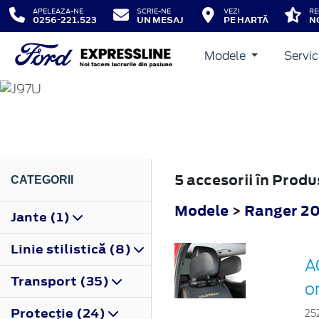
APELEAZA-NE
SCRIE-NE
VEZI
RE
0256-221.523
UN MESAJ
PE HARTĂ
N
Modele
Servic
RANGER
2006
5 accesorii în Prod
CATEGORII
Modele
>
Ranger 2
Jante (1)
Linie stilistică (8)
A
Transport (35)
o
Protecţie (24)
25