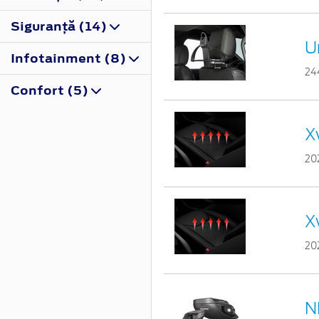
Siguranţă (14)
U
Infotainment (8)
24
Confort (5)
X
20
X
20
N