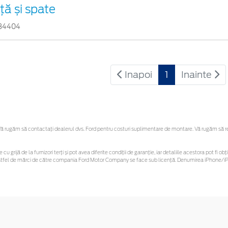
ță și spate
34404
Inapoi
1
Inainte
 rugăm să contactaţi dealerul dvs. Ford pentru costuri suplimentare de montare. Vă rugăm să rețin
 cu grijă de la furnizori terți și pot avea diferite condiții de garanție, iar detaliile acestora pot f
or astfel de mărci de către compania Ford Motor Company se face sub licență. Denumirea iPhone/iPo