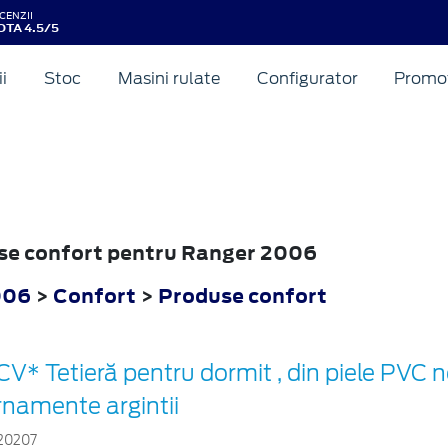
CENZII
OTA 4.5/5
ii
Stoc
Masini rulate
Configurator
Promot
use confort pentru Ranger 2006
006
>
Confort
>
Produse confort
CV* Tetieră pentru dormit , din piele PVC 
rnamente argintii
20207