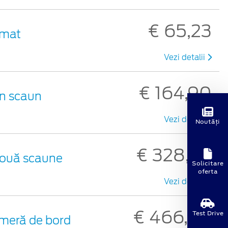
€ 65,23
 mat
Vezi detalii
€ 164,90
un scaun
Vezi detalii
Noutăți
€ 328,49
 două scaune
Solicitare
oferta
Vezi detalii
€ 466,50
Test Drive
meră de bord