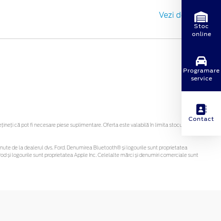
Vezi detalii
Stoc
online
Programare
service
Contact
eți că pot fi necesare piese suplimentare. Oferta este valabilă în limita stocului
i obținute de la dealerul dvs. Ford. Denumirea Bluetooth® și logourile sunt proprietatea
d și logourile sunt proprietatea Apple Inc. Celelalte mărci și denumiri comerciale sunt