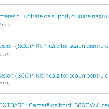
meraș cu unitate de suport, culoare negru
48529
vision (SCC)* Kit încălzitor scaun pentru 
21594
vision (SCC)* Kit încălzitor scaun pentru
21595
EXTBASE* Cameră de bord , 380GWX, ca