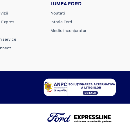
LUMEA FORD
vizii
Noutati
e Expres
Istoria Ford
Mediu inconjurator
n service
onnect