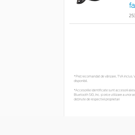
fa
25
*Preţ recomandat de vânzare, TVA inclus. Vă
disponibil.
*Accesoriile identificate sunt accesorii alese
Bluetooth SIG, Inc. și orice utilizare a un
deținute de respectivii proprietari