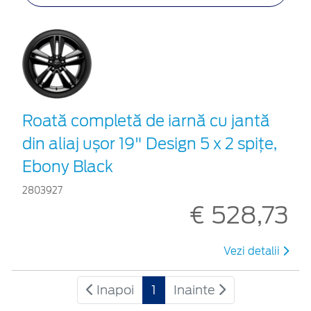
Roată completă de iarnă cu jantă
din aliaj ușor 19" Design 5 x 2 spițe,
Ebony Black
2803927
€ 528,73
Vezi detalii
Inapoi
1
Inainte