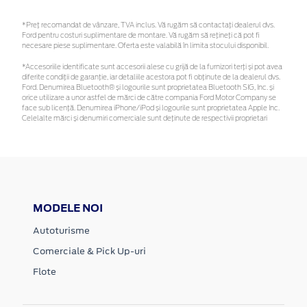
*Preţ recomandat de vânzare, TVA inclus. Vă rugăm să contactaţi dealerul dvs.
Ford pentru costuri suplimentare de montare. Vă rugăm să rețineți că pot fi
necesare piese suplimentare. Oferta este valabilă în limita stocului disponibil.
*Accesoriile identificate sunt accesorii alese cu grijă de la furnizori terți și pot avea
diferite condiții de garanție, iar detaliile acestora pot fi obținute de la dealerul dvs.
Ford. Denumirea Bluetooth® și logourile sunt proprietatea Bluetooth SIG, Inc. și
orice utilizare a unor astfel de mărci de către compania Ford Motor Company se
face sub licență. Denumirea iPhone/iPod și logourile sunt proprietatea Apple Inc.
Celelalte mărci și denumiri comerciale sunt deținute de respectivii proprietari
MODELE NOI
Autoturisme
Comerciale & Pick Up-uri
Flote