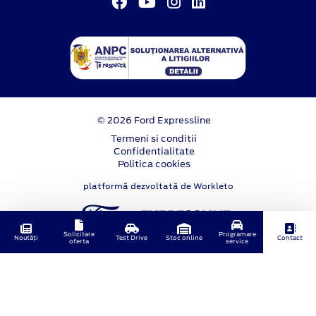
© 2026 Ford Expressline
Termeni si conditii
Confidentialitate
Politica cookies
platformă dezvoltată de Workleto
Solicitare
Programare
Noutăți
Test Drive
Stoc online
Contact
oferta
service