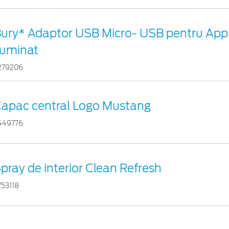
ury* Adaptor USB Micro- USB pentru App
luminat
279206
apac central Logo Mustang
449776
pray de interior Clean Refresh
753118