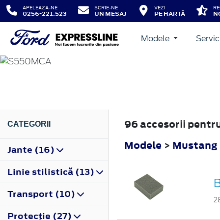
APELEAZA-NE
SCRIE-NE
VEZI
RE
0256-221.523
UN MESAJ
PE HARTĂ
N
Modele
Servic
MUSTANG
2018
96 accesorii pent
CATEGORII
Modele
>
Mustang
Jante (16)
Linie stilistică (13)
B
Transport (10)
2
Protecţie (27)