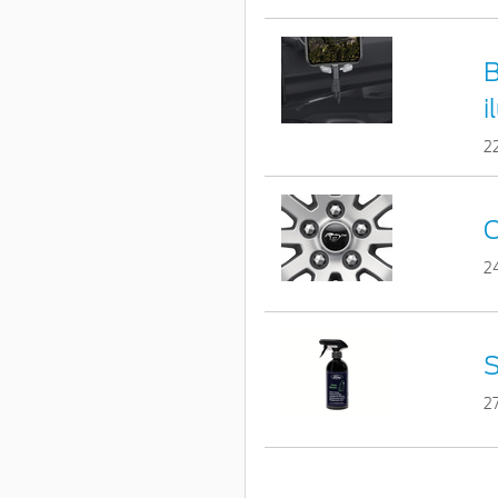
B
i
2
C
2
S
2