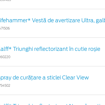
ifehammer* Vestă de avertizare Ultra, ga
471506
alff* Triunghi reflectorizant în cutie roșie
460220
pray de curățare a sticlei Clear View
754502