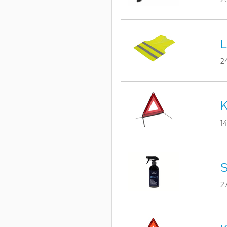
L
2
K
1
S
2