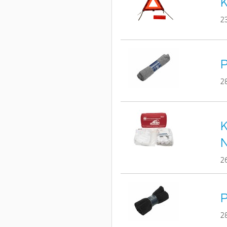
K
2
P
2
K
2
P
2