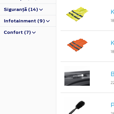
Siguranţă (14)
K
Infotainment (9)
1
Confort (7)
K
1
B
2
P
2