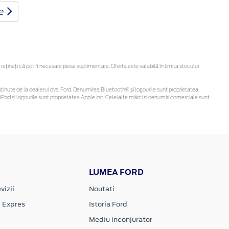
te
ineți că pot fi necesare piese suplimentare. Oferta este valabilă în limita stocului
 fi obținute de la dealerul dvs. Ford. Denumirea Bluetooth® și logourile sunt proprietatea
Pod și logourile sunt proprietatea Apple Inc. Celelalte mărci și denumiri comerciale sunt
LUMEA FORD
vizii
Noutati
e Expres
Istoria Ford
Mediu inconjurator