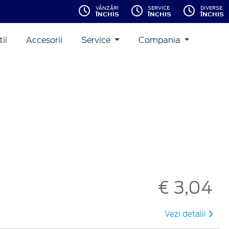
VÂNZĂRI
SERVICE
DIVERSE
ÎNCHIS
ÎNCHIS
ÎNCHIS
ii
Accesorii
Service
Compania
€ 3,04
Vezi detalii