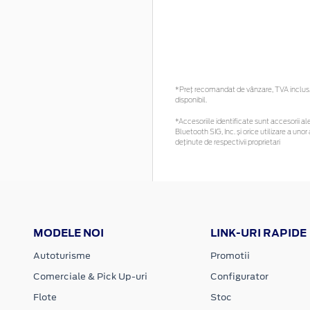
*Preţ recomandat de vânzare, TVA inclus. 
disponibil.
*Accesoriile identificate sunt accesorii ale
Bluetooth SIG, Inc. și orice utilizare a u
deținute de respectivii proprietari
MODELE NOI
LINK-URI RAPIDE
Autoturisme
Promotii
Comerciale & Pick Up-uri
Configurator
Flote
Stoc