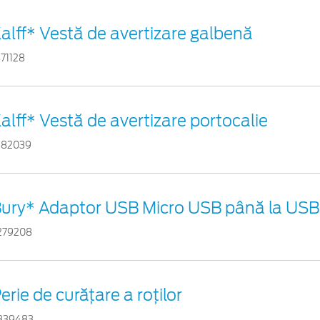
alff* Vestă de avertizare galbenă
871128
alff* Vestă de avertizare portocalie
882039
ury* Adaptor USB Micro USB până la USB 
279208
erie de curățare a roților
839483