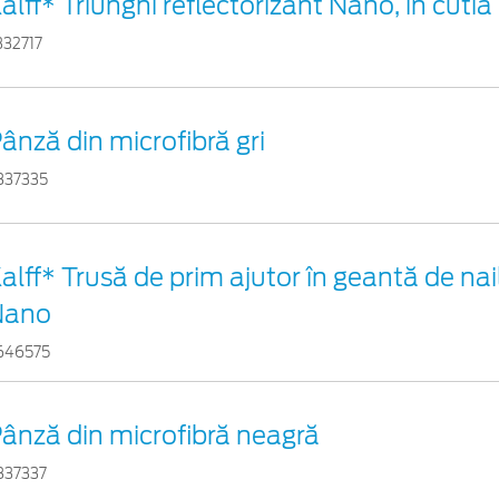
alff* Triunghi reflectorizant Nano, în cutia 
332717
ânză din microfibră gri
837335
alff* Trusă de prim ajutor în geantă de nail
Nano
646575
ânză din microfibră neagră
837337