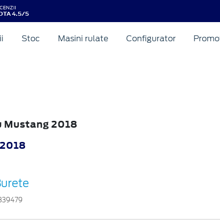
CENZII
OTA 4.5/5
ii
Stoc
Masini rulate
Configurator
Promot
ru Mustang 2018
 2018
urete
839479