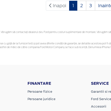
Inapoi
1
2
3
Inain
Vă rugăm să contactaţi dealerul dvs. Ford pentru costuri suplimentare de montare. Vă rugăm să reț
se cu grijă de la furnizori terți și pot avea diferite condiții de garanție, iar detaliile acestora pot
nor astfel de mărci de către compania Ford Motor Company se face sub licență. Denumirea iPhone/i
FINANTARE
SERVICE
Persoane fizice
Garantii si re
Persoane juridice
Ford Servic
Accesorii