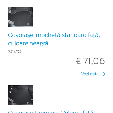
Covoraşe, mochetă standard față,
culoare neagră
2414774
€ 71,06
Vezi detalii
Covorașe Premium Velours față și