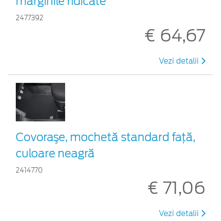
marginile ridicate
2477392
€ 64,67
Vezi detalii
Covoraşe, mochetă standard față,
culoare neagră
2414770
€ 71,06
Vezi detalii