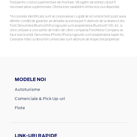
Ford pentru costuri suplimentare de montare. Vă rugăm să rețineți că pot fi
necesare piese suplimentare. Oferta este valabilă în limita stocului disponibil.
*Accesoriile identificate sunt accesorii alese cu grijă de la furnizori terți și pot avea
diferite condiții de garanție, iar detaliile acestora pot fi obținute de la dealerul dvs.
Ford. Denumirea Bluetooth® și logourile sunt proprietatea Bluetooth SIG, Inc. și
orice utilizare a unor astfel de mărci de către compania Ford Motor Company se
face sub licență. Denumirea iPhone/iPod și logourile sunt proprietatea Apple Inc.
Celelalte mărci și denumiri comerciale sunt deținute de respectivii proprietari
MODELE NOI
Autoturisme
Comerciale & Pick Up-uri
Flote
LINK-URI RAPIDE