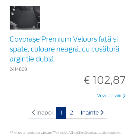
Covorașe Premium Velours față și
spate, culoare neagră, cu cusătură
argintie dublă
2414809
€ 102,87
Vezi detalii
Inapoi
1
2
Inainte
*Preţ recomandat de vânzare, TVA inclus. Vă rugăm să contactaţi dealerul dvs.