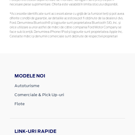
necesare piese suplimentare. Oferta este valabilă în limita stocului disponibil.
*Accesoriile identificate sunt accesorii alese cu grijă de la furnizori terți și pot avea
diferite condiții de garanție, iar detaliile acestora pot fi obținute de la dealerul dvs.
Ford. Denumirea Bluetooth® și logourile sunt proprietatea Bluetooth SIG, Inc. și
orice utilizare a unor astfel de mărci de către compania Ford Motor Company se
face sub licență. Denumirea iPhone/iPod și logourile sunt proprietatea Apple Inc.
Celelalte mărci și denumiri comerciale sunt deținute de respectivii proprietari
MODELE NOI
Autoturisme
Comerciale & Pick Up-uri
Flote
LINK-URI RAPIDE