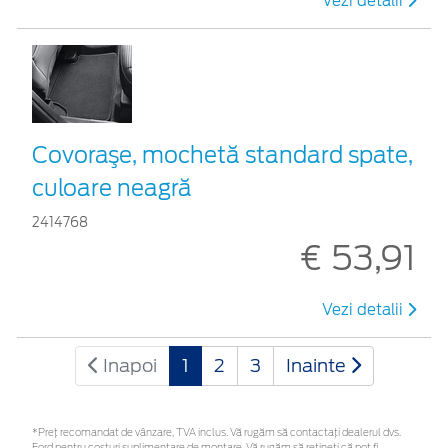
Vezi detalii
Covoraşe, mochetă standard spate,
culoare neagră
2414768
€ 53,91
Vezi detalii
Inapoi
1
2
3
Inainte
*Preţ recomandat de vânzare, TVA inclus. Vă rugăm să contactaţi dealerul dvs.
Ford pentru costuri suplimentare de montare. Vă rugăm să rețineți că pot fi