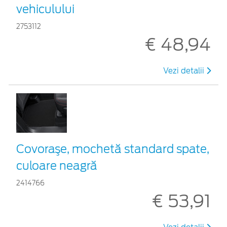
vehiculului
2753112
€ 48,94
Vezi detalii
Covoraşe, mochetă standard spate,
culoare neagră
2414766
€ 53,91