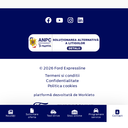
© 2026 Ford Expressline
Termeni si conditii
Confidentialitate
Politica cookies
platformă dezvoltată de Workleto
Solicitare
Programare
Noutăți
Test Drive
Stoc online
Contact
oferta
service