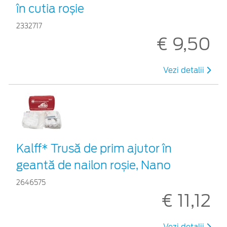
în cutia roșie
2332717
€ 9,50
Vezi detalii
Kalff* Trusă de prim ajutor în
geantă de nailon roșie, Nano
2646575
€ 11,12
Vezi detalii