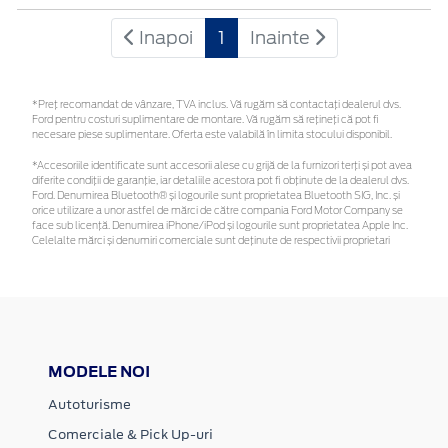
Inapoi
1
Inainte
*Preţ recomandat de vânzare, TVA inclus. Vă rugăm să contactaţi dealerul dvs.
Ford pentru costuri suplimentare de montare. Vă rugăm să rețineți că pot fi
necesare piese suplimentare. Oferta este valabilă în limita stocului disponibil.
*Accesoriile identificate sunt accesorii alese cu grijă de la furnizori terți și pot avea
diferite condiții de garanție, iar detaliile acestora pot fi obținute de la dealerul dvs.
Ford. Denumirea Bluetooth® și logourile sunt proprietatea Bluetooth SIG, Inc. și
orice utilizare a unor astfel de mărci de către compania Ford Motor Company se
face sub licență. Denumirea iPhone/iPod și logourile sunt proprietatea Apple Inc.
Celelalte mărci și denumiri comerciale sunt deținute de respectivii proprietari
MODELE NOI
Autoturisme
Comerciale & Pick Up-uri