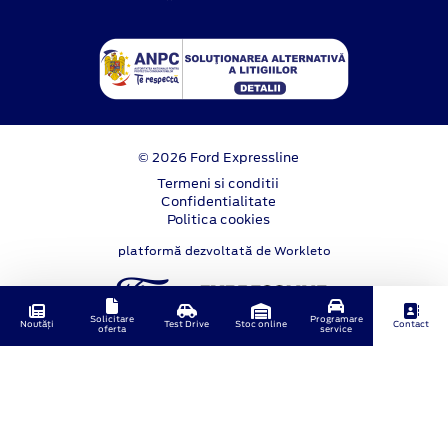
© 2026 Ford Expressline
Termeni si conditii
Confidentialitate
Politica cookies
platformă dezvoltată de Workleto
Solicitare
Programare
Noutăți
Test Drive
Stoc online
Contact
oferta
service