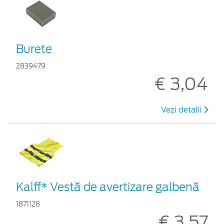
Burete
2839479
€ 3,04
Vezi detalii
Kalff* Vestă de avertizare galbenă
1871128
€ 3,57