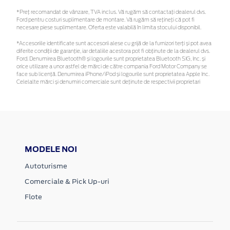
*Preţ recomandat de vânzare, TVA inclus. Vă rugăm să contactaţi dealerul dvs.
Ford pentru costuri suplimentare de montare. Vă rugăm să rețineți că pot fi
necesare piese suplimentare. Oferta este valabilă în limita stocului disponibil.
*Accesoriile identificate sunt accesorii alese cu grijă de la furnizori terți și pot avea
diferite condiții de garanție, iar detaliile acestora pot fi obținute de la dealerul dvs.
Ford. Denumirea Bluetooth® și logourile sunt proprietatea Bluetooth SIG, Inc. și
orice utilizare a unor astfel de mărci de către compania Ford Motor Company se
face sub licență. Denumirea iPhone/iPod și logourile sunt proprietatea Apple Inc.
Celelalte mărci și denumiri comerciale sunt deținute de respectivii proprietari
MODELE NOI
Autoturisme
Comerciale & Pick Up-uri
Flote