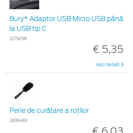
Bury* Adaptor USB Micro USB până
la USB tip C
2279208
€ 5,35
Vezi detalii
Perie de curățare a roților
2839483
€ 6,03