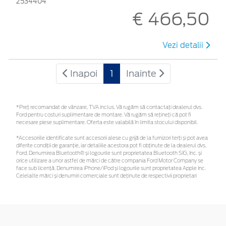
2534404
€ 466,50
Vezi detalii
Inapoi
1
Inainte
*Preţ recomandat de vânzare, TVA inclus. Vă rugăm să contactaţi dealerul dvs.
Ford pentru costuri suplimentare de montare. Vă rugăm să rețineți că pot fi
necesare piese suplimentare. Oferta este valabilă în limita stocului disponibil.
*Accesoriile identificate sunt accesorii alese cu grijă de la furnizori terți și pot avea
diferite condiții de garanție, iar detaliile acestora pot fi obținute de la dealerul dvs.
Ford. Denumirea Bluetooth® și logourile sunt proprietatea Bluetooth SIG, Inc. și
orice utilizare a unor astfel de mărci de către compania Ford Motor Company se
face sub licență. Denumirea iPhone/iPod și logourile sunt proprietatea Apple Inc.
Celelalte mărci și denumiri comerciale sunt deținute de respectivii proprietari