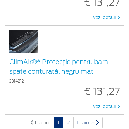
€ 131,27
Vezi detalii
ClimAir®* Protecţie pentru bara
spate conturată, negru mat
2314212
€ 131,27
Vezi detalii
Inapoi
1
2
Inainte