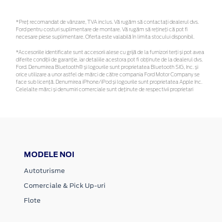
*Preţ recomandat de vânzare, TVA inclus. Vă rugăm să contactaţi dealerul dvs.
Ford pentru costuri suplimentare de montare. Vă rugăm să rețineți că pot fi
necesare piese suplimentare. Oferta este valabilă în limita stocului disponibil.
*Accesoriile identificate sunt accesorii alese cu grijă de la furnizori terți și pot avea
diferite condiții de garanție, iar detaliile acestora pot fi obținute de la dealerul dvs.
Ford. Denumirea Bluetooth® și logourile sunt proprietatea Bluetooth SIG, Inc. și
orice utilizare a unor astfel de mărci de către compania Ford Motor Company se
face sub licență. Denumirea iPhone/iPod și logourile sunt proprietatea Apple Inc.
Celelalte mărci și denumiri comerciale sunt deținute de respectivii proprietari
MODELE NOI
Autoturisme
Comerciale & Pick Up-uri
Flote