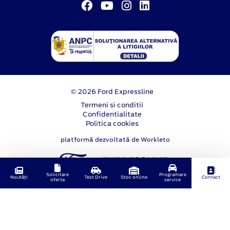
© 2026 Ford Expressline
Termeni si conditii
Confidentialitate
Politica cookies
platformă dezvoltată de Workleto
Solicitare
Programare
Noutăți
Test Drive
Stoc online
Contact
oferta
service