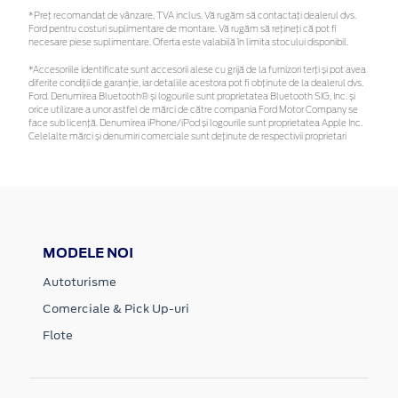
*Preţ recomandat de vânzare, TVA inclus. Vă rugăm să contactaţi dealerul dvs.
Ford pentru costuri suplimentare de montare. Vă rugăm să rețineți că pot fi
necesare piese suplimentare. Oferta este valabilă în limita stocului disponibil.
*Accesoriile identificate sunt accesorii alese cu grijă de la furnizori terți și pot avea
diferite condiții de garanție, iar detaliile acestora pot fi obținute de la dealerul dvs.
Ford. Denumirea Bluetooth® și logourile sunt proprietatea Bluetooth SIG, Inc. și
orice utilizare a unor astfel de mărci de către compania Ford Motor Company se
face sub licență. Denumirea iPhone/iPod și logourile sunt proprietatea Apple Inc.
Celelalte mărci și denumiri comerciale sunt deținute de respectivii proprietari
MODELE NOI
Autoturisme
Comerciale & Pick Up-uri
Flote