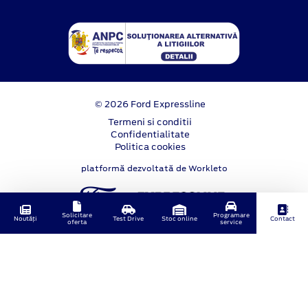
© 2026 Ford Expressline
Termeni si conditii
Confidentialitate
Politica cookies
platformă dezvoltată de Workleto
Solicitare
Programare
Noutăți
Test Drive
Stoc online
Contact
oferta
service