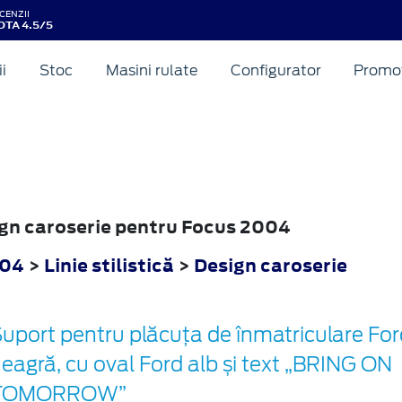
CENZII
OTA 4.5/5
ii
Stoc
Masini rulate
Configurator
Promot
sign caroserie pentru Focus 2004
004
>
Linie stilistică
>
Design caroserie
uport pentru plăcuța de înmatriculare For
eagră, cu oval Ford alb și text „BRING ON
TOMORROW”