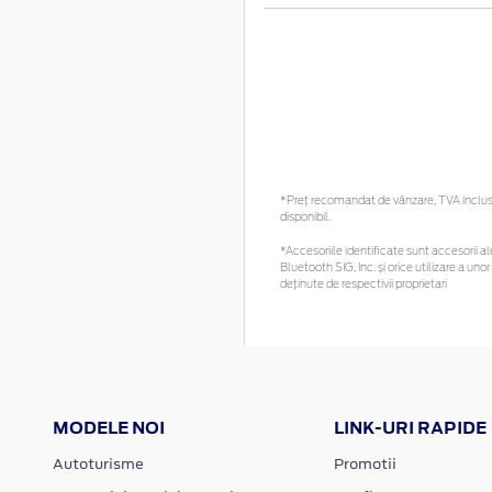
*Preţ recomandat de vânzare, TVA inclus. 
disponibil.
*Accesoriile identificate sunt accesorii ale
Bluetooth SIG, Inc. și orice utilizare a 
deținute de respectivii proprietari
MODELE NOI
LINK-URI RAPIDE
Autoturisme
Promotii