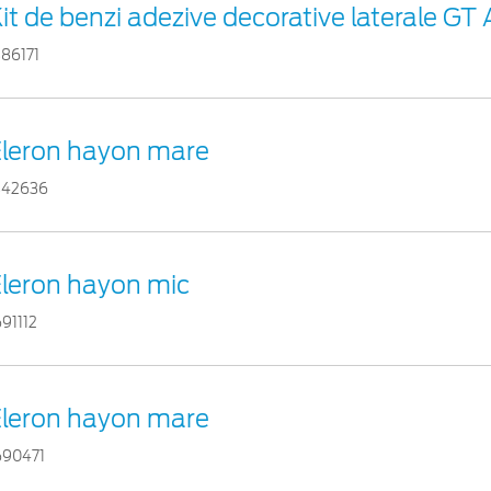
it de benzi adezive decorative laterale GT 
386171
Eleron hayon mare
342636
leron hayon mic
691112
Eleron hayon mare
690471