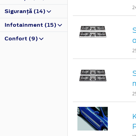
2
Siguranţă (14)
Infotainment (15)
S
Confort (9)
2
S
n
2
K