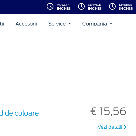
VÂNZĂRI
SERVICE
DIVERSE
ÎNCHIS
ÎNCHIS
ÎNCHIS
ii
Accesorii
Service
Compania
€ 15,56
d de culoare
Vezi detalii