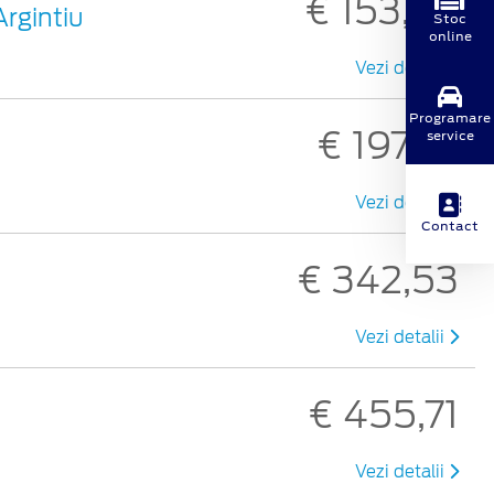
€ 153,02
Argintiu
Stoc
online
Vezi detalii
Programare
€ 197,75
service
Vezi detalii
Contact
€ 342,53
Vezi detalii
€ 455,71
Vezi detalii