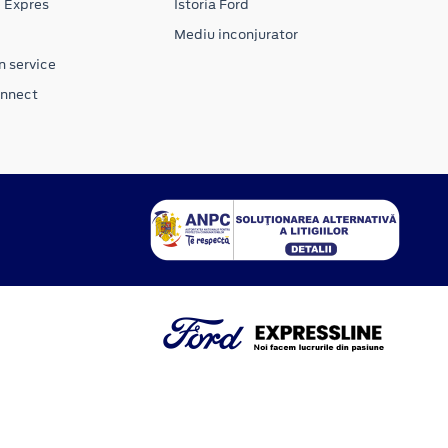
e Expres
Istoria Ford
Mediu inconjurator
n service
onnect