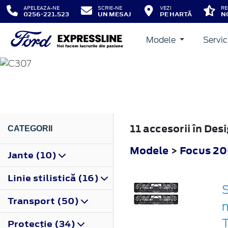
APELEAZA-NE
SCRIE-NE
VEZI
RE
0256-221.523
UN MESAJ
PE HARTĂ
N
Modele
Servic
FOCUS
2004
11 accesorii în De
CATEGORII
Modele
>
Focus 2
Jante (10)
Linie stilistică (16)
S
Transport (50)
n
Protecţie (34)