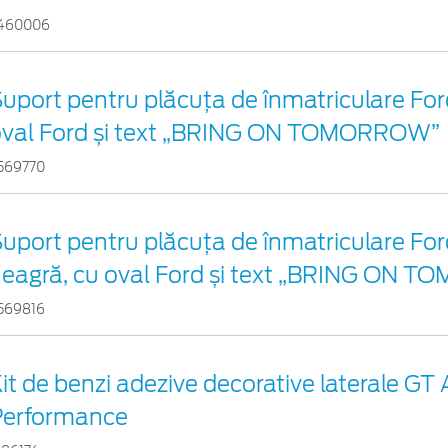
460006
uport pentru plăcuța de înmatriculare Ford
oval Ford și text „BRING ON TOMORROW”
569770
uport pentru plăcuța de înmatriculare For
eagră, cu oval Ford și text „BRING ON
569816
it de benzi adezive decorative laterale GT 
Performance