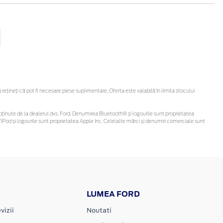
țineți că pot fi necesare piese suplimentare. Oferta este valabilă în limita stocului
 fi obținute de la dealerul dvs. Ford. Denumirea Bluetooth® și logourile sunt proprietatea
Pod și logourile sunt proprietatea Apple Inc. Celelalte mărci și denumiri comerciale sunt
LUMEA FORD
vizii
Noutati