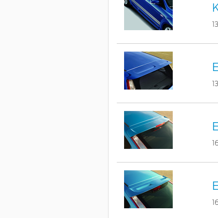
K
1
1
E
1
1