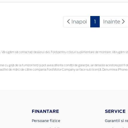
Inapoi
1
Inainte
Vă rugăm să contactaţi dealerul dvs. Ford pentru costuri suplimentare de montare. Vă rugăm să re
se cu grijă de la furnizori terți și pot avea diferite condiții de garanție, iar detaliile acestora pot
unor astfel de mărci de către compania Ford Motor Company se face sub licență. Denumirea iPhone/i
FINANTARE
SERVICE
Persoane fizice
Garantii si re