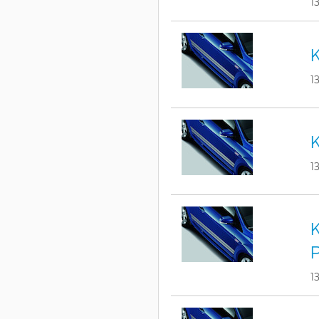
1
K
1
K
1
K
1