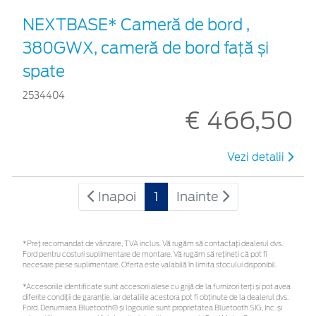
NEXTBASE* Cameră de bord ,
380GWX, cameră de bord față și
spate
2534404
€ 466,50
Vezi detalii
Inapoi
1
Inainte
*Preţ recomandat de vânzare, TVA inclus. Vă rugăm să contactaţi dealerul dvs.
Ford pentru costuri suplimentare de montare. Vă rugăm să rețineți că pot fi
necesare piese suplimentare. Oferta este valabilă în limita stocului disponibil.
*Accesoriile identificate sunt accesorii alese cu grijă de la furnizori terți și pot avea
diferite condiții de garanție, iar detaliile acestora pot fi obținute de la dealerul dvs.
Ford. Denumirea Bluetooth® și logourile sunt proprietatea Bluetooth SIG, Inc. și