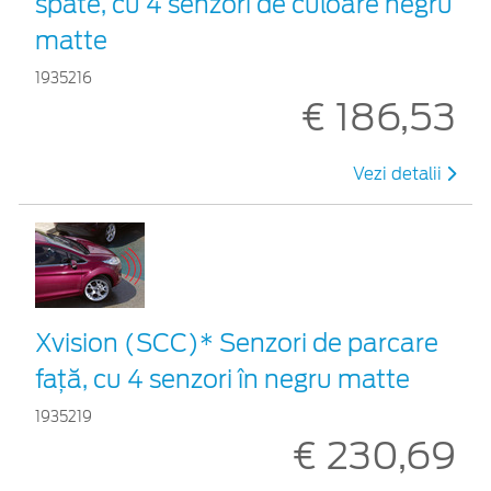
spate, cu 4 senzori de culoare negru
matte
1935216
€ 186,53
Vezi detalii
Xvision (SCC)* Senzori de parcare
faţă, cu 4 senzori în negru matte
1935219
€ 230,69