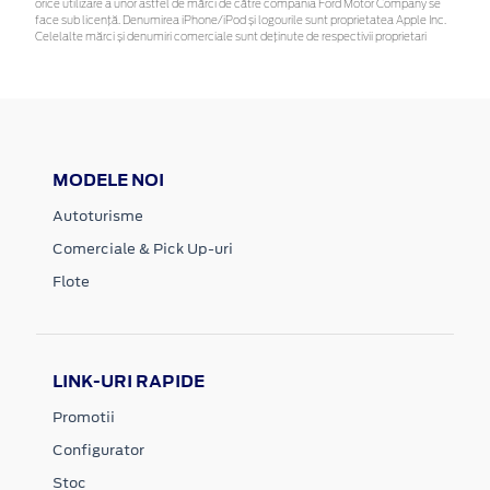
orice utilizare a unor astfel de mărci de către compania Ford Motor Company se
face sub licență. Denumirea iPhone/iPod și logourile sunt proprietatea Apple Inc.
Celelalte mărci și denumiri comerciale sunt deținute de respectivii proprietari
MODELE NOI
Autoturisme
Comerciale & Pick Up-uri
Flote
LINK-URI RAPIDE
Promotii
Configurator
Stoc