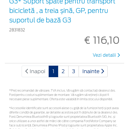
G3* Suport spate pentru transport
bicicletă , a treia șină, GP, pentru
suportul de bază G3
2831832
€ 116,10
Vezi detalii
Inapoi
1
2
3
Inainte
*Preţ recomandat de vânzare, TVA inclus. Vă rugăm să contactaţi dealerul dvs.
Ford pentru costuri suplimentare de montare. Vă rugăm să rețineți că pot fi
necesare piese suplimentare. Oferta este valabilă în limita stocului disponibil.
*Accesoriile identificate sunt accesorii alese cu grijă de la furnizori terți și pot avea
diferite condiții de garanție, iar detaliile acestora pot fi obținute de la dealerul dvs.
Ford. Denumirea Bluetooth® și logourile sunt proprietatea Bluetooth SIG, Inc. și
orice utilizare a unor astfel de mărci de către compania Ford Motor Company se
face sub licență. Denumirea iPhone/iPod și logourile sunt proprietatea Apple Inc.