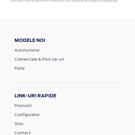
Celelalte mărci și denumiri comerciale sunt deținute de respectivii proprietari
MODELE NOI
Autoturisme
Comerciale & Pick Up-uri
Flote
LINK-URI RAPIDE
Promotii
Configurator
Stoc
Contact