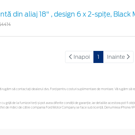
ntă din aliaj 18" , design 6 x 2-spiţe, Blac
64414
Inapoi
1
Inainte
rugăm să contactaţi dealerul dvs. Ford pentru costuri suplimentare de montare. Vă rugăm să rețin
cu grijă de la furnizori terți și pot avea diferite condiții de garanție, iar detaliile acestora pot fi
r astfel de mărci de către compania Ford Motor Company se face sub licență. Denumirea iPhone/iPo