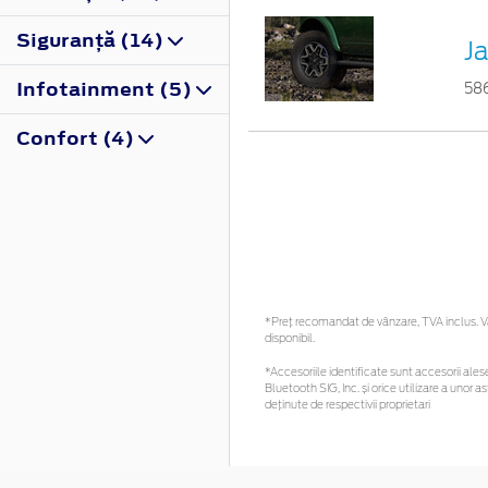
Siguranţă (14)
Ja
Infotainment (5)
58
Confort (4)
*Preţ recomandat de vânzare, TVA inclus. Vă 
disponibil.
*Accesoriile identificate sunt accesorii alese 
Bluetooth SIG, Inc. și orice utilizare a uno
deținute de respectivii proprietari