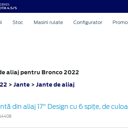
CENZII
OTA 4.5/5
ii
Stoc
Masini rulate
Configurator
Promot
 de aliaj pentru Bronco 2022
022
>
Jante
>
Jante de aliaj
ntă din aliaj 17" Design cu 6 spițe, de culo
64408