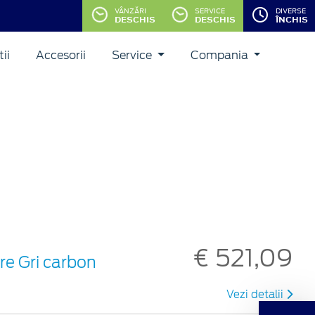
VÂNZĂRI
SERVICE
DIVERSE
DESCHIS
DESCHIS
ÎNCHIS
ii
Accesorii
Service
Compania
€ 521,09
are Gri carbon
Vezi detalii