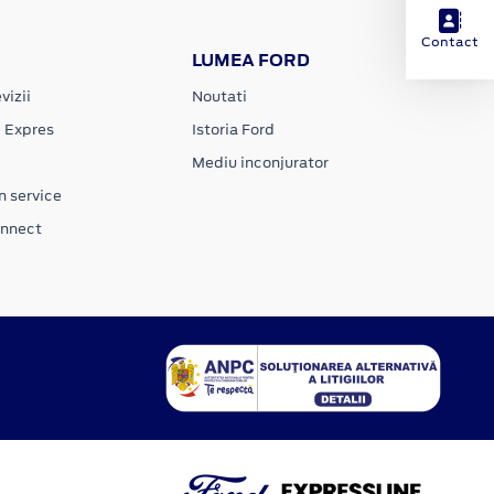
Contact
LUMEA FORD
vizii
Noutati
e Expres
Istoria Ford
Mediu inconjurator
n service
onnect