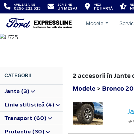
APELEAZA-NE
SCRIE-NE
VEZI
RE
0256-221.523
UN MESAJ
PE HARTĂ
N
Modele
Servic
BRONCO
2022
2 accesorii în Jante
CATEGORII
Modele
>
Bronco 2
Jante (3)
Linie stilistică (4)
Ja
Transport (60)
58
Protecţie (30)