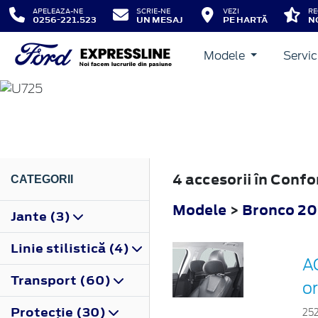
APELEAZA-NE
SCRIE-NE
VEZI
RE
0256-221.523
UN MESAJ
PE HARTĂ
N
Modele
Servic
BRONCO
2022
4 accesorii în Conf
CATEGORII
Modele
>
Bronco 2
Jante (3)
Linie stilistică (4)
AC
Transport (60)
o
Protecţie (30)
25