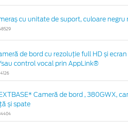
meraș cu unitate de suport, culoare negru
48529
ameră de bord cu rezoluție full HD și ecr
/sau control vocal prin AppLink®
24126
EXTBASE* Cameră de bord , 380GWX, ca
ță și spate
34404