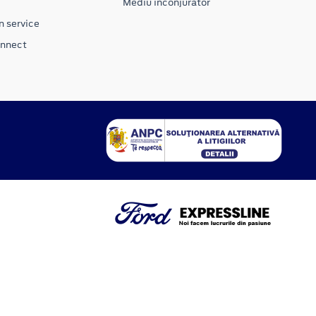
Mediu inconjurator
n service
onnect