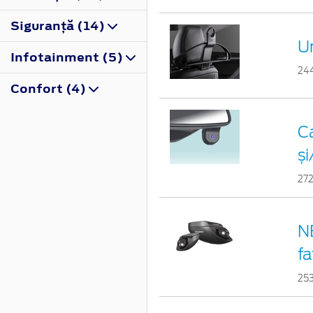
Siguranţă (14)
U
Infotainment (5)
24
Confort (4)
C
și
27
N
fa
25