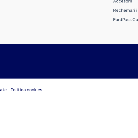
Accesorii
Rechemari i
FordPass C
tate
Politica cookies