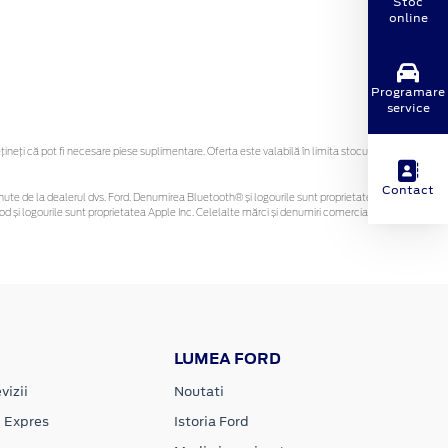
Stoc
online
Programare
service
eți că pot fi necesare piese suplimentare. Oferta este valabilă în limita stocului
Contact
 obținute de la dealerul dvs. Ford. Denumirea Bluetooth® și logourile sunt proprietatea
d și logourile sunt proprietatea Apple Inc. Celelalte mărci și denumiri comerciale sunt
LUMEA FORD
vizii
Noutati
e Expres
Istoria Ford