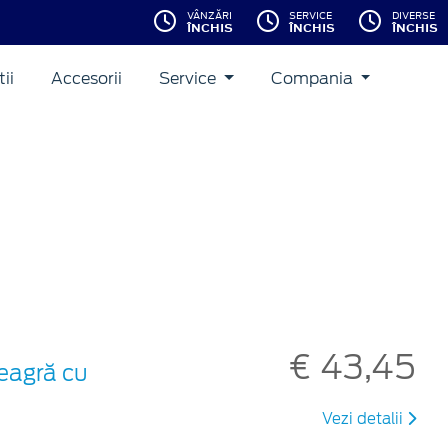
VÂNZĂRI
SERVICE
DIVERSE
ÎNCHIS
ÎNCHIS
ÎNCHIS
ii
Accesorii
Service
Compania
€ 43,45
neagră cu
Vezi detalii