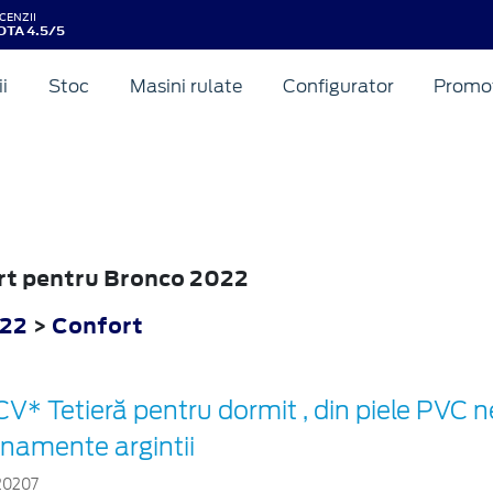
CENZII
OTA 4.5/5
ii
Stoc
Masini rulate
Configurator
Promot
ort pentru Bronco 2022
022
>
Confort
V* Tetieră pentru dormit , din piele PVC 
rnamente argintii
20207