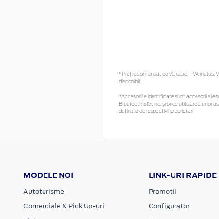
*Preţ recomandat de vânzare, TVA inclus. Vă 
disponibil.
*Accesoriile identificate sunt accesorii alese 
Bluetooth SIG, Inc. și orice utilizare a uno
deținute de respectivii proprietari
MODELE NOI
LINK-URI RAPIDE
Autoturisme
Promotii
Comerciale & Pick Up-uri
Configurator