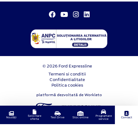
© 2026 Ford Expressline
Termeni si conditii
Confidentialitate
Politica cookies
platformă dezvoltată de Workleto
Solicitare
Programare
Noutăți
Test Drive
Stoc online
Contact
oferta
service