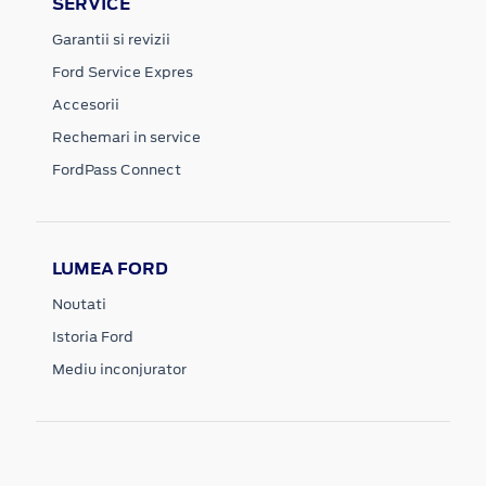
SERVICE
Garantii si revizii
Ford Service Expres
Accesorii
Rechemari in service
FordPass Connect
LUMEA FORD
Noutati
Istoria Ford
Mediu inconjurator