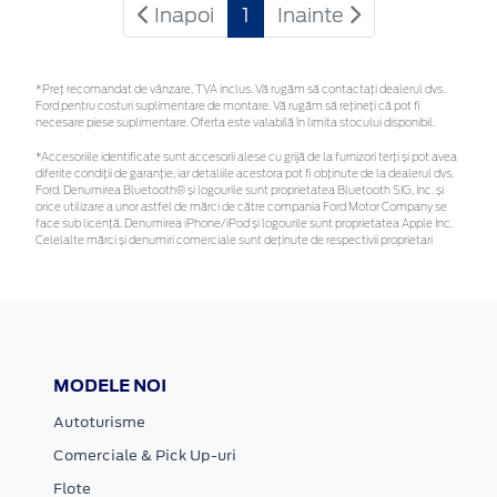
Inapoi
1
Inainte
*Preţ recomandat de vânzare, TVA inclus. Vă rugăm să contactaţi dealerul dvs.
Ford pentru costuri suplimentare de montare. Vă rugăm să rețineți că pot fi
necesare piese suplimentare. Oferta este valabilă în limita stocului disponibil.
*Accesoriile identificate sunt accesorii alese cu grijă de la furnizori terți și pot avea
diferite condiții de garanție, iar detaliile acestora pot fi obținute de la dealerul dvs.
Ford. Denumirea Bluetooth® și logourile sunt proprietatea Bluetooth SIG, Inc. și
orice utilizare a unor astfel de mărci de către compania Ford Motor Company se
face sub licență. Denumirea iPhone/iPod și logourile sunt proprietatea Apple Inc.
Celelalte mărci și denumiri comerciale sunt deținute de respectivii proprietari
MODELE NOI
Autoturisme
Comerciale & Pick Up-uri
Flote