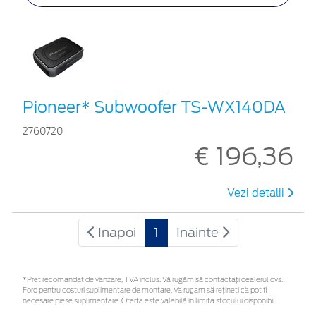
Pioneer* Subwoofer TS-WX140DA
2760720
€ 196,36
Vezi detalii
Inapoi
1
Inainte
*Preţ recomandat de vânzare, TVA inclus. Vă rugăm să contactaţi dealerul dvs.
Ford pentru costuri suplimentare de montare. Vă rugăm să rețineți că pot fi
necesare piese suplimentare. Oferta este valabilă în limita stocului disponibil.