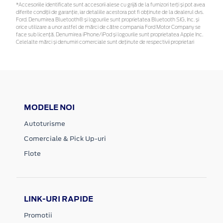
*Accesoriile identificate sunt accesorii alese cu grijă de la furnizori terți și pot avea
diferite condiții de garanție, iar detaliile acestora pot fi obținute de la dealerul dvs.
Ford. Denumirea Bluetooth® și logourile sunt proprietatea Bluetooth SIG, Inc. și
orice utilizare a unor astfel de mărci de către compania Ford Motor Company se
face sub licență. Denumirea iPhone/iPod și logourile sunt proprietatea Apple Inc.
Celelalte mărci și denumiri comerciale sunt deținute de respectivii proprietari
MODELE NOI
Autoturisme
Comerciale & Pick Up-uri
Flote
LINK-URI RAPIDE
Promotii