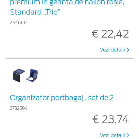
premium în geantă de nailon roșie,
Standard „Trio”
2646612
€ 22,42
Vezi detalii
Organizator portbagaj , set de 2
2732594
€ 23,74
Vezi detalii