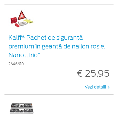
Kalff* Pachet de siguranţă
premium în geantă de nailon roșie,
Nano „Trio”
2646610
€ 25,95
Vezi detalii