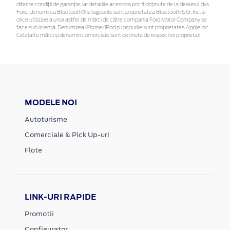
diferite condiții de garanție, iar detaliile acestora pot fi obținute de la dealerul dvs.
Ford. Denumirea Bluetooth® și logourile sunt proprietatea Bluetooth SIG, Inc. și
orice utilizare a unor astfel de mărci de către compania Ford Motor Company se
face sub licență. Denumirea iPhone/iPod și logourile sunt proprietatea Apple Inc.
Celelalte mărci și denumiri comerciale sunt deținute de respectivii proprietari
MODELE NOI
Autoturisme
Comerciale & Pick Up-uri
Flote
LINK-URI RAPIDE
Promotii
Configurator