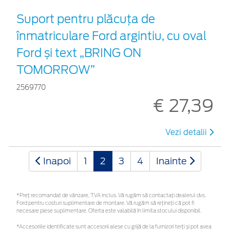
Suport pentru plăcuța de
înmatriculare Ford argintiu, cu oval
Ford și text „BRING ON
TOMORROW”
2569770
€ 27,39
Vezi detalii
Inapoi
1
2
3
4
Inainte
*Preţ recomandat de vânzare, TVA inclus. Vă rugăm să contactaţi dealerul dvs.
Ford pentru costuri suplimentare de montare. Vă rugăm să rețineți că pot fi
necesare piese suplimentare. Oferta este valabilă în limita stocului disponibil.
*Accesoriile identificate sunt accesorii alese cu grijă de la furnizori terți și pot avea