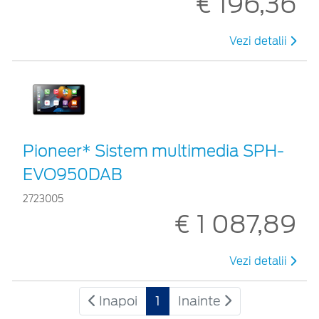
€ 196,36
Vezi detalii
Pioneer* Sistem multimedia SPH-
EVO950DAB
2723005
€ 1 087,89
Vezi detalii
Inapoi
1
Inainte