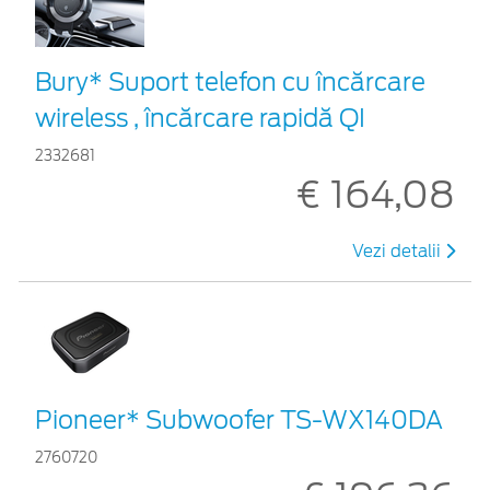
Bury* Suport telefon cu încărcare
wireless , încărcare rapidă QI
2332681
€ 164,08
Vezi detalii
Pioneer* Subwoofer TS-WX140DA
2760720