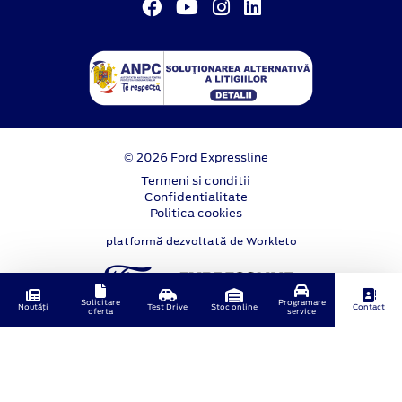
© 2026 Ford Expressline
Termeni si conditii
Confidentialitate
Politica cookies
platformă dezvoltată de Workleto
Solicitare
Programare
Noutăți
Test Drive
Stoc online
Contact
oferta
service