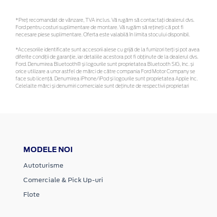
*Preţ recomandat de vânzare, TVA inclus. Vă rugăm să contactaţi dealerul dvs.
Ford pentru costuri suplimentare de montare. Vă rugăm să rețineți că pot fi
necesare piese suplimentare. Oferta este valabilă în limita stocului disponibil.
*Accesoriile identificate sunt accesorii alese cu grijă de la furnizori terți și pot avea
diferite condiții de garanție, iar detaliile acestora pot fi obținute de la dealerul dvs.
Ford. Denumirea Bluetooth® și logourile sunt proprietatea Bluetooth SIG, Inc. și
orice utilizare a unor astfel de mărci de către compania Ford Motor Company se
face sub licență. Denumirea iPhone/iPod și logourile sunt proprietatea Apple Inc.
Celelalte mărci și denumiri comerciale sunt deținute de respectivii proprietari
MODELE NOI
Autoturisme
Comerciale & Pick Up-uri
Flote