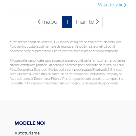
Vezi detalii
Inapoi
1
Inainte
*Preţ recomandat de vânzare, TVA inclus. Vă rugăm să contactaţi dealerul dvs.
Ford pentru costuri suplimentare de montare. Vă rugăm să rețineți că pot fi
necesare piese suplimentare. Oferta este valabilă în limita stocului disponibil.
*Accesoriile identificate sunt accesorii alese cu grijă de la furnizori terți și pot avea
diferite condiții de garanție, iar detaliile acestora pot fi obținute de la dealerul dvs.
Ford. Denumirea Bluetooth® și logourile sunt proprietatea Bluetooth SIG, Inc. și
orice utilizare a unor astfel de mărci de către compania Ford Motor Company se
face sub licență. Denumirea iPhone/iPod și logourile sunt proprietatea Apple Inc.
Celelalte mărci și denumiri comerciale sunt deținute de respectivii proprietari
MODELE NOI
Autoturisme