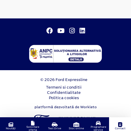
© 2026 Ford Expressline
Termeni si conditii
Confidentialitate
Politica cookies
platformă dezvoltată de Workleto
Solicitare
Programare
Noutăți
Test Drive
Stoc online
Contact
oferta
service