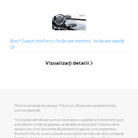
Bury* Suport telefon cu încărcare wireless , încărcare rapidă
QI
Vizualizați detalii
*Preţ recomandat de vânzare, TVA inclus. Oferta este valabilă în limita
stocului disponibil.
*Accesoriile identificate sunt accesorii alese cu grijă de la furnizori terți și pot
avea diferite condiții de garanție, iar detaliile acestora pot fi obținute de la
dealerul dvs. Ford. Denumirea Bluetooth® și logourile sunt proprietatea
Bluetooth SIG, Inc. și orice utilizare a unor astfel de mărci de către compania