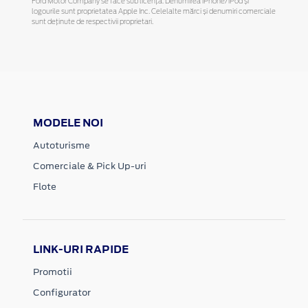
Ford Motor Company se face sub licență. Denumirea iPhone/iPod și
logourile sunt proprietatea Apple Inc. Celelalte mărci și denumiri comerciale
sunt deținute de respectivii proprietari.
MODELE NOI
Autoturisme
Comerciale & Pick Up-uri
Flote
LINK-URI RAPIDE
Promotii
Configurator