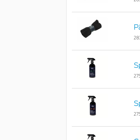
P
28
S
27
S
27