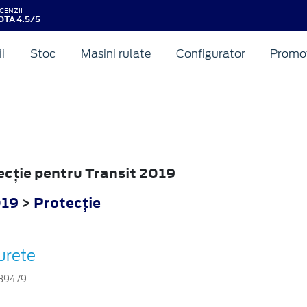
CENZII
OTA 4.5/5
ii
Stoc
Masini rulate
Configurator
Promot
tecţie pentru Transit 2019
019
>
Protecţie
urete
39479