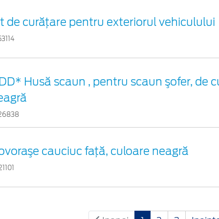
it de curățare pentru exteriorul vehiculului
53114
DD* Husă scaun , pentru scaun şofer, de c
eagră
26838
ovoraşe cauciuc faţă, culoare neagră
21101