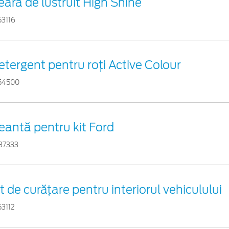
eară de lustruit High Shine
53116
etergent pentru roți Active Colour
54500
eantă pentru kit Ford
37333
it de curățare pentru interiorul vehiculului
53112