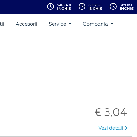
VÂNZĂRI
SERVICE
DIVERSE
ÎNCHIS
ÎNCHIS
ÎNCHIS
ii
Accesorii
Service
Compania
€ 3,04
Vezi detalii