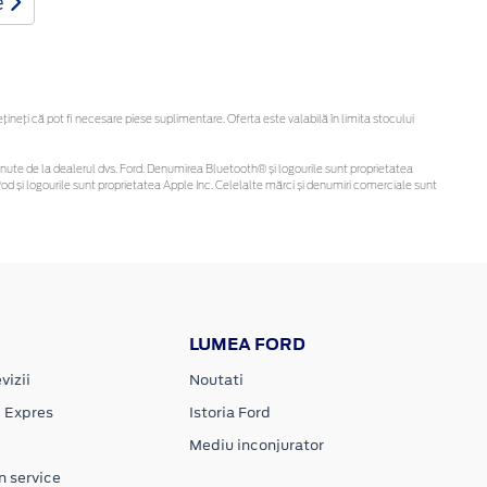
e
eți că pot fi necesare piese suplimentare. Oferta este valabilă în limita stocului
i obținute de la dealerul dvs. Ford. Denumirea Bluetooth® și logourile sunt proprietatea
d și logourile sunt proprietatea Apple Inc. Celelalte mărci și denumiri comerciale sunt
LUMEA FORD
vizii
Noutati
e Expres
Istoria Ford
Mediu inconjurator
n service