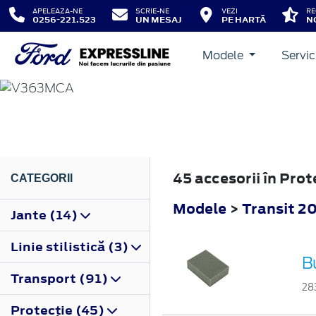
APELEAZA-NE
SCRIE-NE
VEZI
RE
0256-221.523
UN MESAJ
PE HARTĂ
N
Modele
Servic
TRANSIT
2019
45 accesorii în Pro
CATEGORII
Modele
>
Transit 2
Jante (14)
Linie stilistică (3)
B
Transport (91)
28
Protecţie (45)