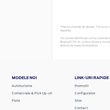
*Preţ recomandat de vânzare, TVA inclus. Vă
disponibil.
*Accesoriile identificate sunt accesorii alese
Bluetooth SIG, Inc. și orice utilizare a un
deținute de respectivii proprietari
MODELE NOI
LINK-URI RAPIDE
Autoturisme
Promotii
Comerciale & Pick Up-uri
Configurator
Flote
Stoc
Contact