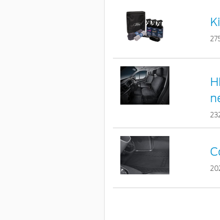
K
27
H
n
23
C
20