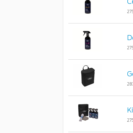
C
27
D
27
G
28
K
27