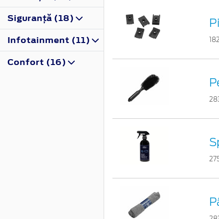
Siguranţă (18)
Pi
Infotainment (11)
18
Confort (16)
Pe
28
S
27
P
28