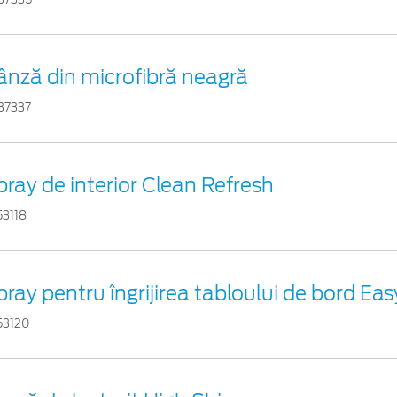
ânză din microfibră neagră
37337
pray de interior Clean Refresh
53118
pray pentru îngrijirea tabloului de bord Ea
53120