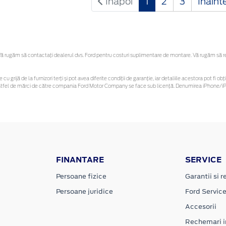
Inapoi
1
2
3
Inaint
 rugăm să contactaţi dealerul dvs. Ford pentru costuri suplimentare de montare. Vă rugăm să rețin
 cu grijă de la furnizori terți și pot avea diferite condiții de garanție, iar detaliile acestora pot f
or astfel de mărci de către compania Ford Motor Company se face sub licență. Denumirea iPhone/iPo
FINANTARE
SERVICE
Persoane fizice
Garantii si re
Persoane juridice
Ford Servic
Accesorii
Rechemari i