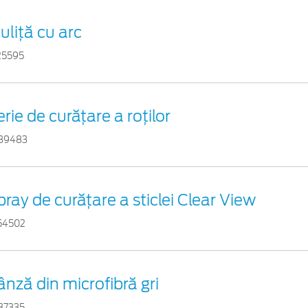
uliță cu arc
25595
rie de curățare a roților
39483
pray de curățare a sticlei Clear View
54502
ânză din microfibră gri
37335