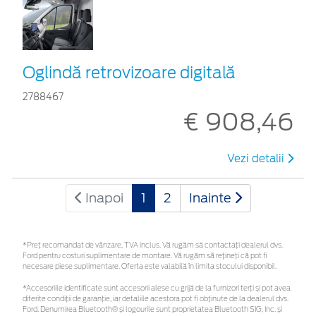
Oglindă retrovizoare digitală
2788467
€ 908,46
Vezi detalii
Inapoi
1
2
Inainte
*Preţ recomandat de vânzare, TVA inclus. Vă rugăm să contactaţi dealerul dvs.
Ford pentru costuri suplimentare de montare. Vă rugăm să rețineți că pot fi
necesare piese suplimentare. Oferta este valabilă în limita stocului disponibil.
*Accesoriile identificate sunt accesorii alese cu grijă de la furnizori terți și pot avea
diferite condiții de garanție, iar detaliile acestora pot fi obținute de la dealerul dvs.
Ford. Denumirea Bluetooth® și logourile sunt proprietatea Bluetooth SIG, Inc. și