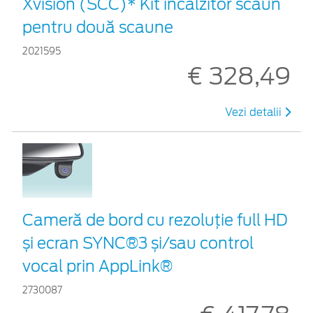
Xvision (SCC)* Kit încălzitor scaun
pentru două scaune
2021595
€ 328,49
Vezi detalii
Cameră de bord cu rezoluție full HD
și ecran SYNC®3 și/sau control
vocal prin AppLink®
2730087