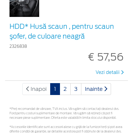
HDD* Husă scaun , pentru scaun
şofer, de culoare neagră
2326838
€ 57,56
Vezi detalii
Inapoi
1
2
3
Inainte
*Preţ recomandat de vânzare, TVA inclus. Vă rugăm să contactaţi dealerul dvs.
Ford pentru costuri suplimentare de montare. Vă rugăm să rețineți că pot fi
necesare piese suplimentare. Oferta este valabilă în limita stocului disponibil.
*Accesoriile identificate sunt accesorii alese cu grijă de la furnizori terți și pot avea
diferite condiții de garanție, iar detaliile acestora pot fi obținute de la dealerul dvs.