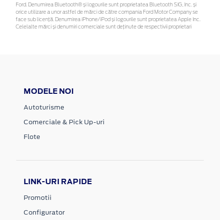
Ford. Denumirea Bluetooth® și logourile sunt proprietatea Bluetooth SIG, Inc. și
orice utilizare a unor astfel de mărci de către compania Ford Motor Company se
face sub licență. Denumirea iPhone/iPod și logourile sunt proprietatea Apple Inc.
Celelalte mărci și denumiri comerciale sunt deținute de respectivii proprietari
MODELE NOI
Autoturisme
Comerciale & Pick Up-uri
Flote
LINK-URI RAPIDE
Promotii
Configurator