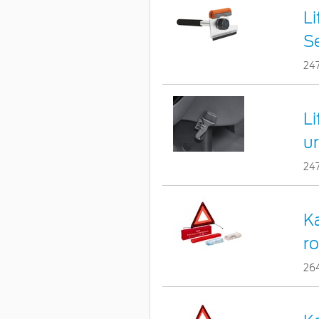
Li
S
24
L
u
24
K
r
26