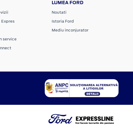
LUMEA FORD
vizii
Noutati
e Expres
Istoria Ford
Mediu inconjurator
n service
onnect