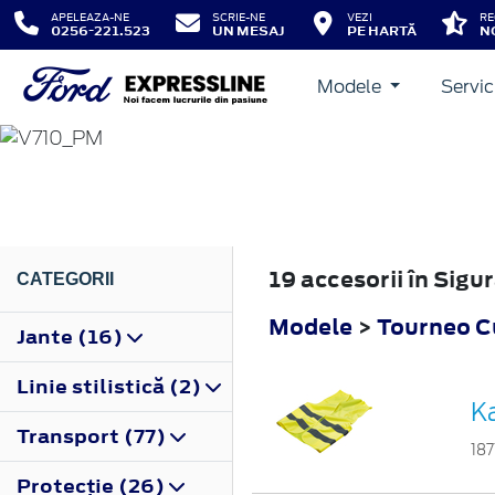
APELEAZA-NE
SCRIE-NE
VEZI
RE
0256-221.523
UN MESAJ
PE HARTĂ
N
Modele
Servic
TOURNEO CUSTOM
2023
19 accesorii în Sig
CATEGORII
Modele
>
Tourneo 
Jante (16)
Linie stilistică (2)
Ka
Transport (77)
187
Protecţie (26)