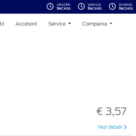
VÂNZĂRI
SERVICE
DIVERSE
ÎNCHIS
ÎNCHIS
ÎNCHIS
ii
Accesorii
Service
Compania
€ 3,57
Vezi detalii