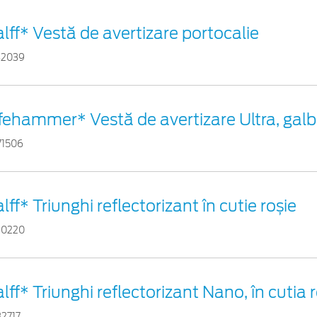
lff* Vestă de avertizare portocalie
82039
ifehammer* Vestă de avertizare Ultra, gal
71506
lff* Triunghi reflectorizant în cutie roșie
60220
lff* Triunghi reflectorizant Nano, în cutia 
32717