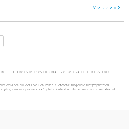
Vezi detalii
eți că pot fi necesare piese suplimentare. Oferta este valabilă în limita stocului
 obținute de la dealerul dvs. Ford. Denumirea Bluetooth® și logourile sunt proprietatea
d și logourile sunt proprietatea Apple Inc. Celelalte mărci și denumiri comerciale sunt