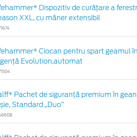
fehammer* Dispozitiv de curățare a ferestr
eason XXL, cu mâner extensibil
71674
ifehammer* Ciocan pentru spart geamul în
rgenţă Evolution,automat
71504
alff* Pachet de siguranţă premium în gean
oșie, Standard „Duo”
46608