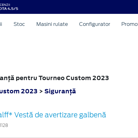
CENZII
OTA 4.5/5
ii
Stoc
Masini rulate
Configurator
Promot
uranţă pentru Tourneo Custom 2023
Custom 2023
>
Siguranţă
lff* Vestă de avertizare galbenă
1128