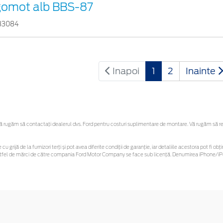
gomot alb BBS-87
83084
Inapoi
1
2
Inainte
rugăm să contactaţi dealerul dvs. Ford pentru costuri suplimentare de montare. Vă rugăm să rețin
cu grijă de la furnizori terți și pot avea diferite condiții de garanție, iar detaliile acestora pot fi
r astfel de mărci de către compania Ford Motor Company se face sub licență. Denumirea iPhone/iPo