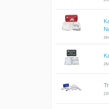
Ka
N
26
Ka
26
Tr
23