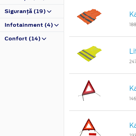
Siguranţă (19)
Ka
Infotainment (4)
18
Confort (14)
L
24
Ka
14
Ka
23