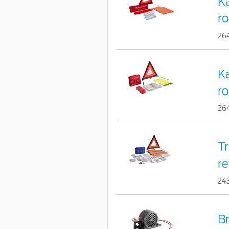
K
ro
26
K
ro
26
Tr
re
24
Br