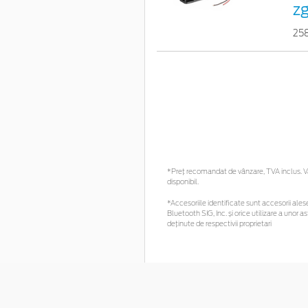
z
25
*Preţ recomandat de vânzare, TVA inclus. Vă 
disponibil.
*Accesoriile identificate sunt accesorii alese 
Bluetooth SIG, Inc. și orice utilizare a uno
deținute de respectivii proprietari