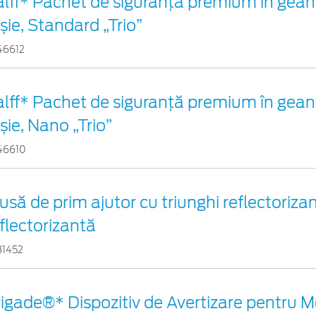
alff* Pachet de siguranţă premium în gean
șie, Standard „Trio”
46612
alff* Pachet de siguranţă premium în gean
șie, Nano „Trio”
46610
usă de prim ajutor cu triunghi reflectorizan
flectorizantă
31452
igade®* Dispozitiv de Avertizare pentru Me