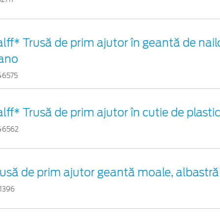
lff* Trusă de prim ajutor în geantă de nail
ano
46575
lff* Trusă de prim ajutor în cutie de plasti
46562
usă de prim ajutor geantă moale, albastră
11396