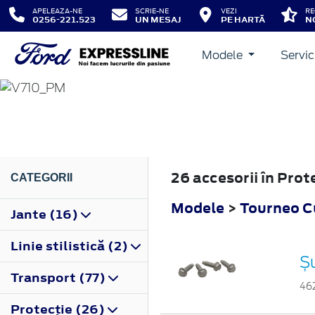
APELEAZA-NE
SCRIE-NE
VEZI
RE
0256-221.523
UN MESAJ
PE HARTĂ
N
Modele
Servic
TOURNEO CUSTOM
2023
26 accesorii în Pro
CATEGORII
Modele
>
Tourneo 
Jante (16)
Linie stilistică (2)
Ș
Transport (77)
46
Protecţie (26)