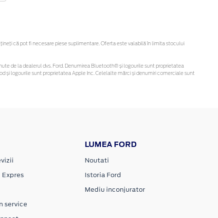
eți că pot fi necesare piese suplimentare. Oferta este valabilă în limita stocului
 obținute de la dealerul dvs. Ford. Denumirea Bluetooth® și logourile sunt proprietatea
d și logourile sunt proprietatea Apple Inc. Celelalte mărci și denumiri comerciale sunt
LUMEA FORD
vizii
Noutati
e Expres
Istoria Ford
Mediu inconjurator
n service