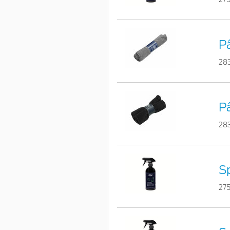
Pâ
28
P
28
Sp
275