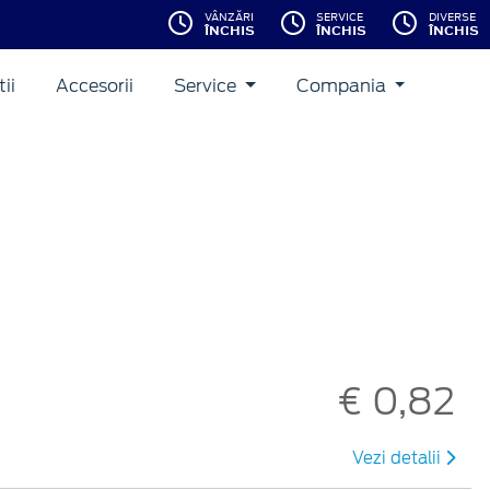
VÂNZĂRI
SERVICE
DIVERSE
ÎNCHIS
ÎNCHIS
ÎNCHIS
ii
Accesorii
Service
Compania
€ 0,82
Vezi detalii