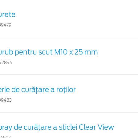
urete
39479
urub pentru scut M10 x 25 mm
42844
rie de curățare a roților
39483
ray de curățare a sticlei Clear View
54502