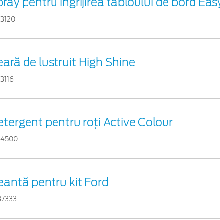
ray pentru îngrijirea tabloului de bord Eas
53120
ară de lustruit High Shine
3116
tergent pentru roți Active Colour
54500
eantă pentru kit Ford
37333