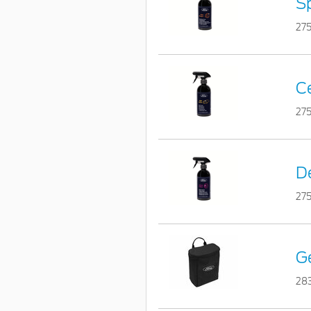
Sp
27
Ce
275
De
27
G
28