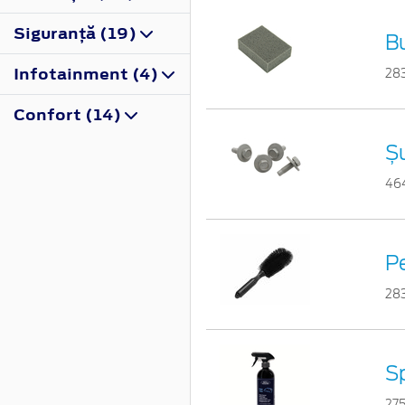
Siguranţă (19)
B
Infotainment (4)
28
Confort (14)
Ș
46
Pe
28
Sp
27