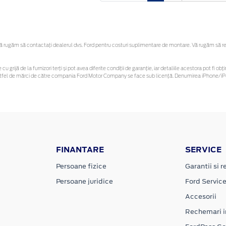
rugăm să contactaţi dealerul dvs. Ford pentru costuri suplimentare de montare. Vă rugăm să rețin
cu grijă de la furnizori terți și pot avea diferite condiții de garanție, iar detaliile acestora pot fi
r astfel de mărci de către compania Ford Motor Company se face sub licență. Denumirea iPhone/iPo
FINANTARE
SERVICE
Persoane fizice
Garantii si re
Persoane juridice
Ford Servic
Accesorii
Rechemari i