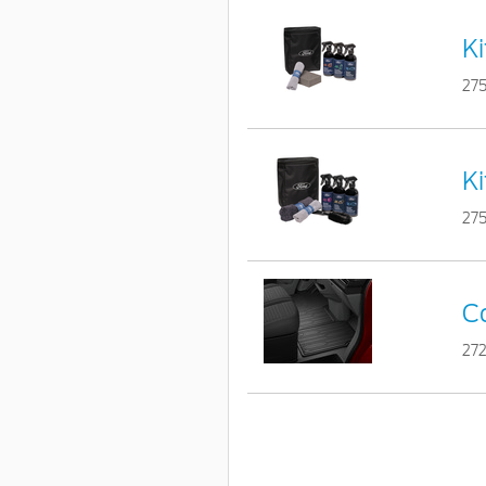
Ki
275
Ki
275
Co
27