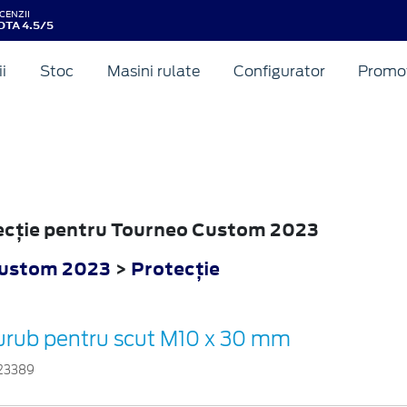
CENZII
OTA 4.5/5
ii
Stoc
Masini rulate
Configurator
Promot
tecţie pentru Tourneo Custom 2023
Custom 2023
>
Protecţie
urub pentru scut M10 x 30 mm
23389