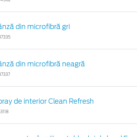
nză din microfibră gri
37335
ânză din microfibră neagră
37337
ray de interior Clean Refresh
3118