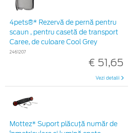
4pets®* Rezervă de pernă pentru
scaun , pentru casetă de transport
Caree, de culoare Cool Grey
2461207
€ 51,65
Vezi detalii
Mottez* Suport plăcuță număr de