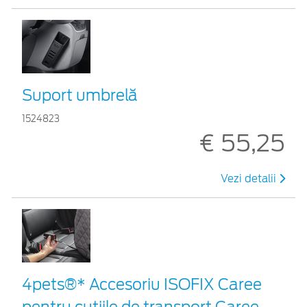
Suport umbrelă
1524823
€ 55,25
Vezi detalii
4pets®* Accesoriu ISOFIX Caree
pentru cutiile de transport Caree,