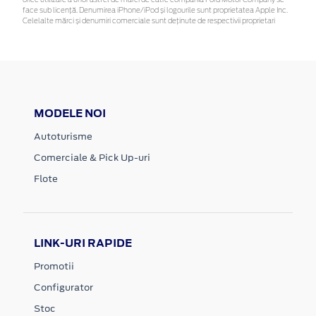
face sub licență. Denumirea iPhone/iPod și logourile sunt proprietatea Apple Inc.
Celelalte mărci și denumiri comerciale sunt deținute de respectivii proprietari
MODELE NOI
Autoturisme
Comerciale & Pick Up-uri
Flote
LINK-URI RAPIDE
Promotii
Configurator
Stoc