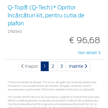
Q-Top® (Q-Tech)* Opritor
încărcături kit, pentru cutia de
plafon
2792540
€ 96,68
Vezi detalii
Inapoi
1
2
3
Inainte
*Preţ recomandat de vânzare, TVA inclus. Vă rugăm să contactaţi dealerul dvs.
Ford pentru costuri suplimentare de montare. Vă rugăm să rețineți că pot fi
necesare piese suplimentare. Oferta este valabilă în limita stocului disponibil.
*Accesoriile identificate sunt accesorii alese cu grijă de la furnizori terți și pot avea
diferite condiții de garanție, iar detaliile acestora pot fi obținute de la dealerul dvs.
Ford. Denumirea Bluetooth® și logourile sunt proprietatea Bluetooth SIG, Inc. și
orice utilizare a unor astfel de mărci de către compania Ford Motor Company se