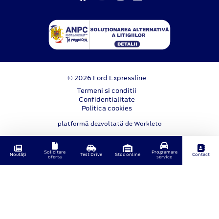
© 2026 Ford Expressline
Termeni si conditii
Confidentialitate
Politica cookies
platformă dezvoltată de Workleto
Solicitare
Programare
Noutăți
Test Drive
Stoc online
Contact
oferta
service