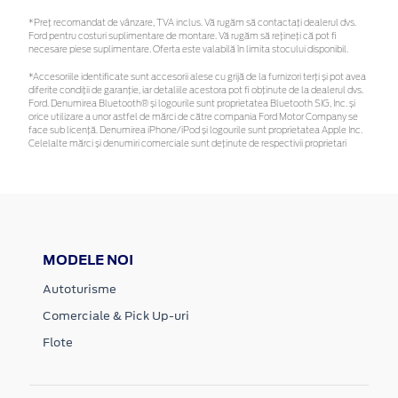
*Preţ recomandat de vânzare, TVA inclus. Vă rugăm să contactaţi dealerul dvs.
Ford pentru costuri suplimentare de montare. Vă rugăm să rețineți că pot fi
necesare piese suplimentare. Oferta este valabilă în limita stocului disponibil.
*Accesoriile identificate sunt accesorii alese cu grijă de la furnizori terți și pot avea
diferite condiții de garanție, iar detaliile acestora pot fi obținute de la dealerul dvs.
Ford. Denumirea Bluetooth® și logourile sunt proprietatea Bluetooth SIG, Inc. și
orice utilizare a unor astfel de mărci de către compania Ford Motor Company se
face sub licență. Denumirea iPhone/iPod și logourile sunt proprietatea Apple Inc.
Celelalte mărci și denumiri comerciale sunt deținute de respectivii proprietari
MODELE NOI
Autoturisme
Comerciale & Pick Up-uri
Flote