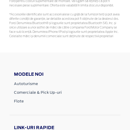
Ford pentru costuri suplimentare de montare. Vă rugăm să rețineți că pot fi
necesare piese suplimentare. Oferta este valabilă în limita stocului disponibil.
*Accesoriile identificate sunt accesorii alese cu grijă de la furnizori terți și pot avea
diferite condiții de garanție, iar detaliile acestora pot fi obținute de la dealerul dvs.
Ford. Denumirea Bluetooth® și logourile sunt proprietatea Bluetooth SIG, Inc. și
orice utilizare a unor astfel de mărci de către compania Ford Motor Company se
face sub licență. Denumirea iPhone/iPod și logourile sunt proprietatea Apple Inc.
Celelalte mărci și denumiri comerciale sunt deținute de respectivii proprietari
MODELE NOI
Autoturisme
Comerciale & Pick Up-uri
Flote
LINK-URI RAPIDE