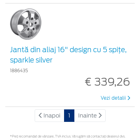
Jantă din aliaj 16" design cu 5 spiţe,
sparkle silver
1886435
€ 339,26
Vezi detalii
Inapoi
1
Inainte
*Preţ recomandat de vânzare, TVA inclus. Vă rugăm să contactaţi dealerul dvs.