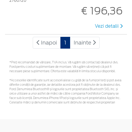
2760720
€ 196,36
Vezi detalii
Inapoi
1
Inainte
*Preţ recomandat de vânzare, TVA inclus. Vă rugăm să contactaţi dealerul dvs.
Ford pentru costuri suplimentare de montare. Vă rugăm să rețineți că pot fi
necesare piese suplimentare. Oferta este valabilă în limita stocului disponibil.
*Accesoriile identificate sunt accesorii alese cu grijă de la furnizori terți și pot avea
diferite condiții de garanție, iar detaliile acestora pot fi obținute de la dealerul dvs.
Ford. Denumirea Bluetooth® și logourile sunt proprietatea Bluetooth SIG, Inc. și
orice utilizare a unor astfel de mărci de către compania Ford Motor Company se
face sub licență. Denumirea iPhone/iPod și logourile sunt proprietatea Apple Inc.
Celelalte mărci și denumiri comerciale sunt deținute de respectivii proprietari