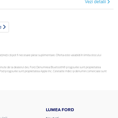
Vezi detalii
te
neți că pot fi necesare piese suplimentare. Oferta este valabilă în limita stocului
fi obținute de la dealerul dvs. Ford. Denumirea Bluetooth® și logourile sunt proprietatea
od și logourile sunt proprietatea Apple Inc. Celelalte mărci și denumiri comerciale sunt
LUMEA FORD