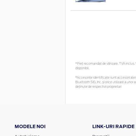
*Preţ recomandat de vânzare, TVA inclus. Vă
disponibil.
*Accesoriile identificate sunt accesorii ales
Bluetooth SIG, Inc. și orice utilizare a un
deținute de respectivii proprietari
MODELE NOI
LINK-URI RAPIDE