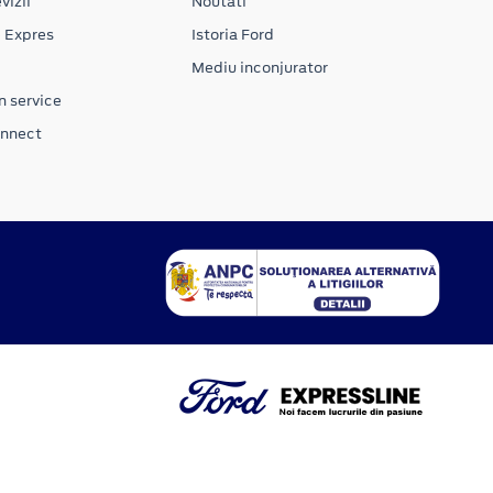
vizii
Noutati
e Expres
Istoria Ford
Mediu inconjurator
n service
onnect