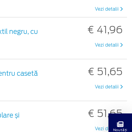
Vezi detalii
€ 41,96
xtil negru, cu
Vezi detalii
€ 51,65
entru casetă
Vezi detalii
€ 51,65
are și
Vezi detalii
Noutăți