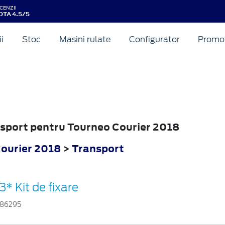
CENZII
OTA 4.5/5
ii
Stoc
Masini rulate
Configurator
Promot
nsport pentru Tourneo Courier 2018
ourier 2018
>
Transport
3* Kit de fixare
86295