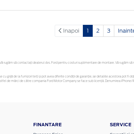
Inapoi
1
2
3
Inain
 rugăm să contactaţi dealerul dvs. Ford pentru costuri suplimentare de montare. Vă rugăm să reți
e cu grijă de la furnizori terți și pot avea diferite condiții de garanție, iar detaliile acestora pot 
or astfel de mărci de către compania Ford Motor Company se face sub licență. Denumirea iPhone/iP
FINANTARE
SERVICE