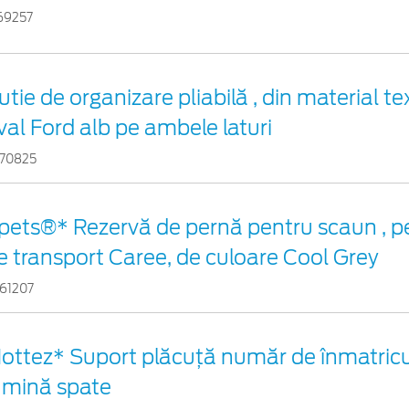
69257
utie de organizare pliabilă , din material te
val Ford alb pe ambele laturi
70825
pets®* Rezervă de pernă pentru scaun , p
e transport Caree, de culoare Cool Grey
61207
ottez* Suport plăcuță număr de înmatricul
umină spate