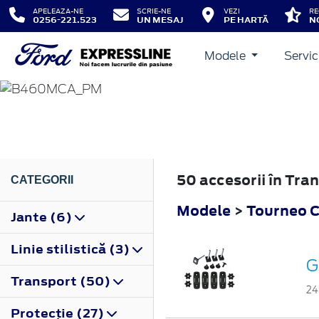
APELEAZA-NE
SCRIE-NE
VEZI
RE
0256-221.523
UN MESAJ
PE HARTĂ
N
Modele
Servic
TOURNEO COURIER
2018
50 accesorii în Tra
CATEGORII
Modele
>
Tourneo C
Jante (6)
Linie stilistică (3)
G
Transport (50)
24
Protecţie (27)