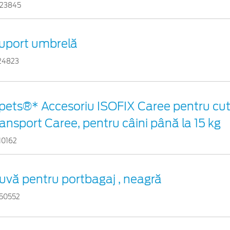
23845
uport umbrelă
24823
pets®* Accesoriu ISOFIX Caree pentru cuti
ransport Caree, pentru câini până la 15 kg
10162
uvă pentru portbagaj , neagră
50552