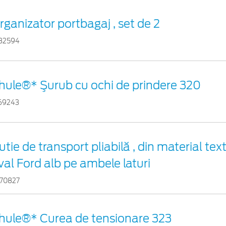
rganizator portbagaj , set de 2
32594
hule®* Şurub cu ochi de prindere 320
69243
utie de transport pliabilă , din material text
val Ford alb pe ambele laturi
70827
hule®* Curea de tensionare 323