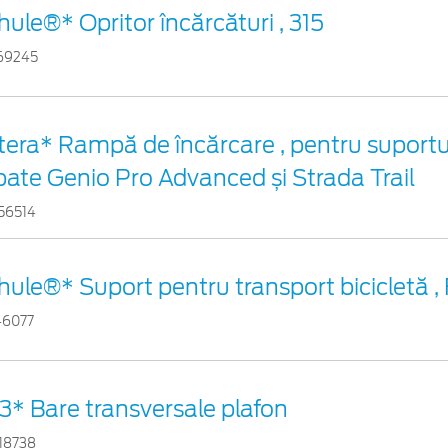
hule®* Opritor încărcături , 315
69245
tera* Rampă de încărcare , pentru suportul
pate Genio Pro Advanced și Strada Trail
56514
hule®* Suport pentru transport bicicletă ,
46077
3* Bare transversale plafon
18738