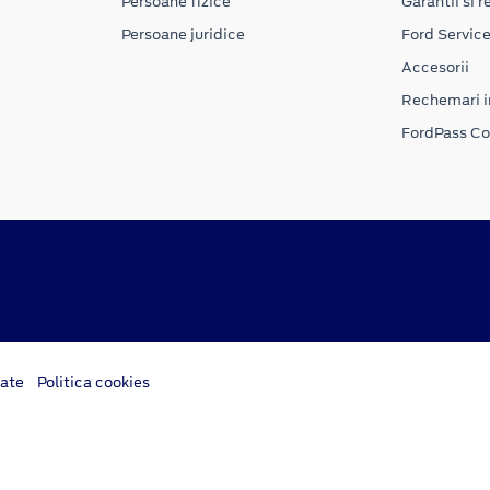
Persoane fizice
Garantii si re
Persoane juridice
Ford Servic
Accesorii
Rechemari i
FordPass C
tate
Politica cookies