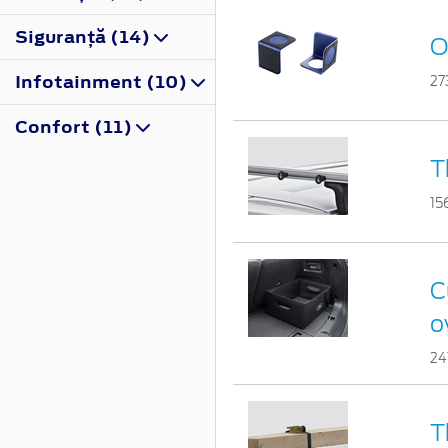
Siguranţă (14)
O
Infotainment (10)
27
Confort (11)
T
15
C
o
24
T