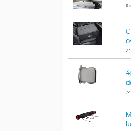
15
C
o
24
4
d
24
M
l