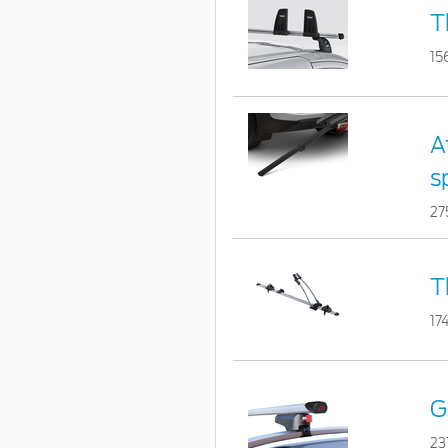
T
15
A
s
27
T
17
G
23