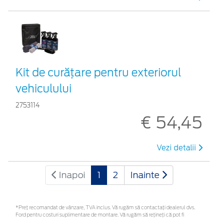
Kit de curățare pentru exteriorul
vehiculului
2753114
€ 54,45
Vezi detalii
Inapoi
1
2
Inainte
*Preţ recomandat de vânzare, TVA inclus. Vă rugăm să contactaţi dealerul dvs.
Ford pentru costuri suplimentare de montare. Vă rugăm să rețineți că pot fi