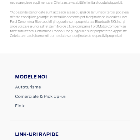
necesare piese suplimentare. Oferta este valabilă în limita stocului disponibil.
*Accesoriile identificate sunt accesorii alese cu grijă de la furnizori terți și pot avea
diferite condiții de garanție, iar detaliile acestora pot fi obținute de la dealerul dvs.
Ford. Denumirea Bluetooth® și logourile sunt proprietatea Bluetooth SIG, Inc. și
orice utilizare a unor astfel de mărci de către compania Ford Motor Company se
face sub licență. Denumirea iPhone/iPod și logourile sunt proprietatea Apple Inc.
Celelalte mărci și denumiri comerciale sunt deținute de respectivii proprietari
MODELE NOI
Autoturisme
Comerciale & Pick Up-uri
Flote
LINK-URI RAPIDE