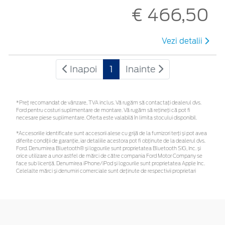
€ 466,50
Vezi detalii
Inapoi
1
Inainte
*Preţ recomandat de vânzare, TVA inclus. Vă rugăm să contactaţi dealerul dvs.
Ford pentru costuri suplimentare de montare. Vă rugăm să rețineți că pot fi
necesare piese suplimentare. Oferta este valabilă în limita stocului disponibil.
*Accesoriile identificate sunt accesorii alese cu grijă de la furnizori terți și pot avea
diferite condiții de garanție, iar detaliile acestora pot fi obținute de la dealerul dvs.
Ford. Denumirea Bluetooth® și logourile sunt proprietatea Bluetooth SIG, Inc. și
orice utilizare a unor astfel de mărci de către compania Ford Motor Company se
face sub licență. Denumirea iPhone/iPod și logourile sunt proprietatea Apple Inc.
Celelalte mărci și denumiri comerciale sunt deținute de respectivii proprietari