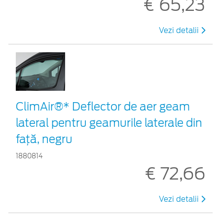
€ 65,23
Vezi detalii
ClimAir®* Deflector de aer geam
lateral pentru geamurile laterale din
faţă, negru
1880814
€ 72,66
Vezi detalii