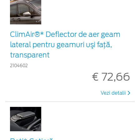
ClimAir®* Deflector de aer geam
lateral pentru geamuri uşi faţă,
transparent
2104602
€ 72,66
Vezi detalii