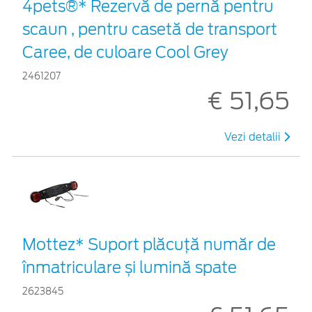
4pets®* Rezervă de pernă pentru
scaun , pentru casetă de transport
Caree, de culoare Cool Grey
2461207
€ 51,65
Vezi detalii
Mottez* Suport plăcuță număr de
înmatriculare și lumină spate
2623845