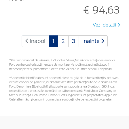
€ 94,63
Vezi detalii
Inapoi
1
2
3
Inainte
*Preţ recomandat de vânzare, TVA inclus. Vă rugăm să contactaţi dealerul dvs.
Ford pentru costuri suplimentare de montare. Vă rugăm să rețineți că pot fi
necesare piese suplimentare. Oferta este valabilă în limita stocului disponibil.
*Accesoriile identificate sunt accesorii alese cu grijă de la furnizori terți și pot avea
diferite condiții de garanție, iar detaliile acestora pot fi obținute de la dealerul dvs.
Ford. Denumirea Bluetooth® și logourile sunt proprietatea Bluetooth SIG, Inc. și
orice utilizare a unor astfel de mărci de către compania Ford Motor Company se
face sub licență. Denumirea iPhone/iPod și logourile sunt proprietatea Apple Inc.
Celelalte mărci și denumiri comerciale sunt deținute de respectivii proprietari