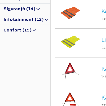
Siguranţă (14)
K
Infotainment (12)
18
Confort (15)
L
24
K
14
K
23