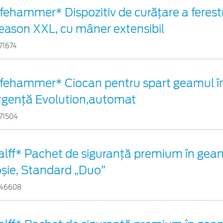
ifehammer* Dispozitiv de curățare a ferestr
eason XXL, cu mâner extensibil
71674
ifehammer* Ciocan pentru spart geamul în
rgenţă Evolution,automat
71504
alff* Pachet de siguranţă premium în gean
oșie, Standard „Duo”
46608