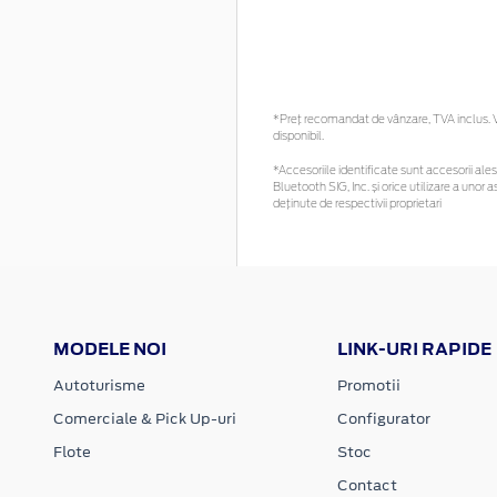
*Preţ recomandat de vânzare, TVA inclus. Vă
disponibil.
*Accesoriile identificate sunt accesorii alese
Bluetooth SIG, Inc. și orice utilizare a un
deținute de respectivii proprietari
MODELE NOI
LINK-URI RAPIDE
Autoturisme
Promotii
Comerciale & Pick Up-uri
Configurator
Flote
Stoc
Contact