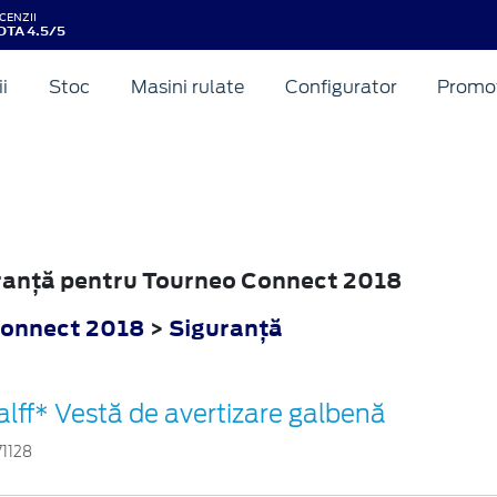
CENZII
OTA 4.5/5
ii
Stoc
Masini rulate
Configurator
Promot
guranţă pentru Tourneo Connect 2018
Connect 2018
>
Siguranţă
alff* Vestă de avertizare galbenă
71128