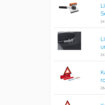
L
S
24
L
u
24
K
r
26