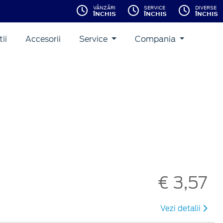
VÂNZĂRI
SERVICE
DIVERSE
ÎNCHIS
ÎNCHIS
ÎNCHIS
ii
Accesorii
Service
Compania
€ 3,57
Vezi detalii