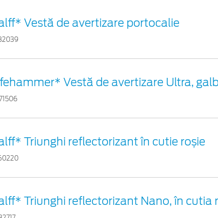
alff* Vestă de avertizare portocalie
82039
ifehammer* Vestă de avertizare Ultra, gal
71506
alff* Triunghi reflectorizant în cutie roșie
60220
alff* Triunghi reflectorizant Nano, în cutia 
32717