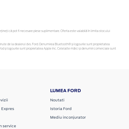
neți că pot fi necesare piese suplimentare. Oferta este valabilă în limita stocului
i obținute de la dealerul dvs. Ford. Denumirea Bluetooth® și logourile sunt proprietatea
d și logourile sunt proprietatea Apple Inc. Celelalte mărci și denumiri comerciale sunt
LUMEA FORD
vizii
Noutati
e Expres
Istoria Ford
Mediu inconjurator
n service