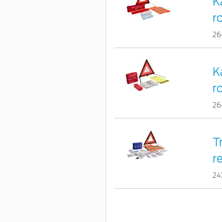
K
r
26
K
r
26
T
r
24