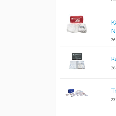
K
N
26
K
26
T
23