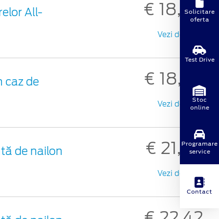
€ 18,30
elor All-
Solicitare
oferta
Vezi detalii
Test Drive
€ 18,98
 caz de
Stoc
Vezi detalii
online
€ 21,48
Programare
tă de nailon
service
Vezi detalii
Contact
€ 22,42