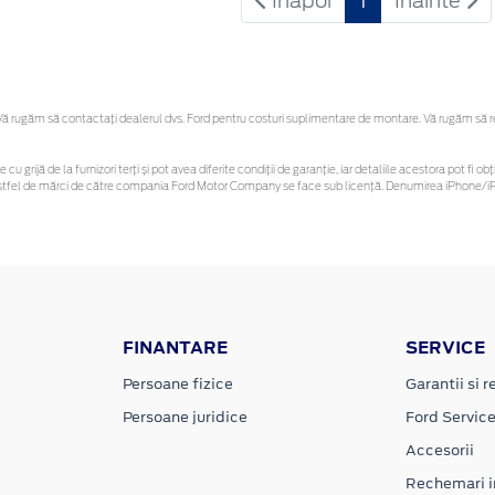
Inapoi
1
Inainte
 rugăm să contactaţi dealerul dvs. Ford pentru costuri suplimentare de montare. Vă rugăm să reți
 cu grijă de la furnizori terți și pot avea diferite condiții de garanție, iar detaliile acestora pot f
or astfel de mărci de către compania Ford Motor Company se face sub licență. Denumirea iPhone/iPo
FINANTARE
SERVICE
Persoane fizice
Garantii si re
Persoane juridice
Ford Servic
Accesorii
Rechemari i