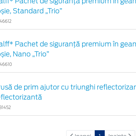
alff* Pachet de siguranţă premium în gean
oșie, Standard „Trio”
46612
alff* Pachet de siguranţă premium în gean
oșie, Nano „Trio”
46610
rusă de prim ajutor cu triunghi reflectorizan
eflectorizantă
31452