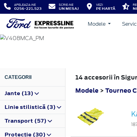
APELEAZA-NE
SCRIE-NE
VEZI
RE
0256-221.523
UN MESAJ
PE HARTĂ
N
Modele
Servic
TOURNEO CONNECT
2018
14 accesorii în Si
CATEGORII
Modele
>
Tourneo 
Jante (13)
Linie stilistică (3)
K
Transport (57)
18
Protecţie (30)